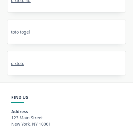
olxtoto 4d
toto togel
olxtoto
FIND US
Address
123 Main Street
New York, NY 10001