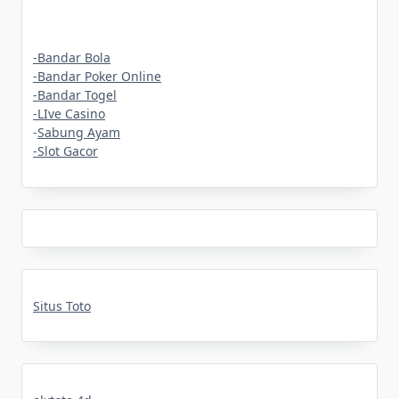
-Bandar Bola
-Bandar Poker Online
-Bandar Togel
-LIve Casino
-
Sabung Ayam
-Slot Gacor
Situs Toto