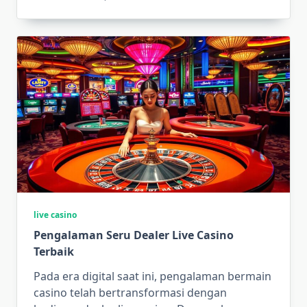
live casino
Pengalaman Seru Dealer Live Casino
Terbaik
Pada era digital saat ini, pengalaman bermain
casino telah bertransformasi dengan