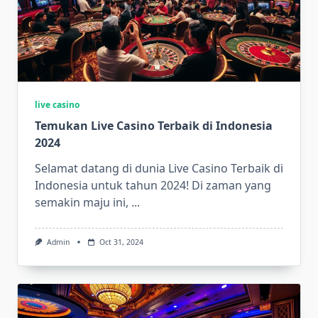
live casino
Temukan Live Casino Terbaik di Indonesia
2024
Selamat datang di dunia Live Casino Terbaik di
Indonesia untuk tahun 2024! Di zaman yang
semakin maju ini,
...
Admin
Oct 31, 2024