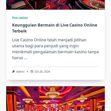
live casino
Keunggulan Bermain di Live Casino Online
Terbaik
Live Casino Online telah menjadi pilihan
utama bagi para penjudi yang ingin
menikmati pengalaman bermain kasino tanpa
harus
...
Admin
Oct 26, 2024