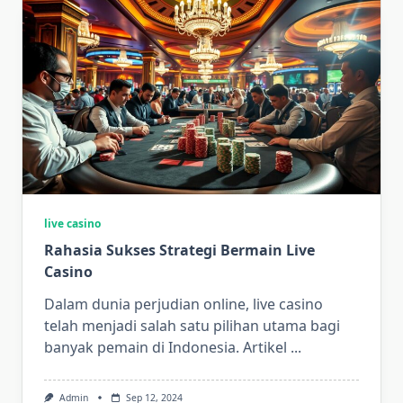
live casino
Rahasia Sukses Strategi Bermain Live
Casino
Dalam dunia perjudian online, live casino
telah menjadi salah satu pilihan utama bagi
banyak pemain di Indonesia. Artikel
...
Admin
Sep 12, 2024