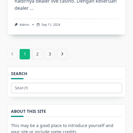
hadirnya dealer live casino. Dengan keseruan
dealer
...
Admin
Sep 11, 2024
1
2
3
SEARCH
Search
for:
ABOUT THIS SITE
This may be a good place to introduce yourself and
your site or include some credits.