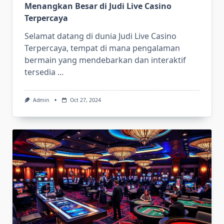
Menangkan Besar di Judi Live Casino
Terpercaya
Selamat datang di dunia Judi Live Casino
Terpercaya, tempat di mana pengalaman
bermain yang mendebarkan dan interaktif
tersedia
...
Admin
Oct 27, 2024