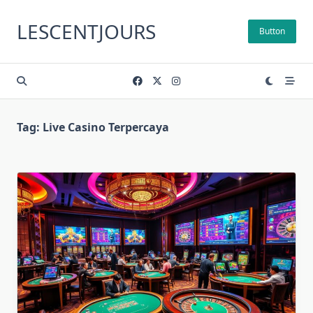
Skip
to
LESCENTJOURS
Button
content
Tag:
Live Casino Terpercaya