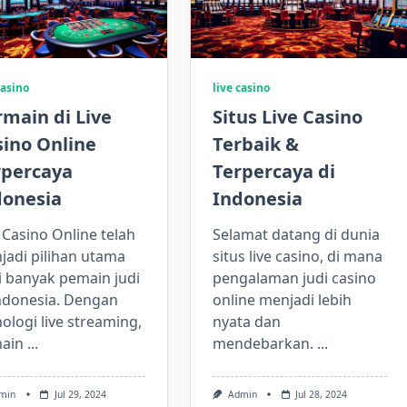
casino
live casino
main di Live
Situs Live Casino
sino Online
Terbaik &
rpercaya
Terpercaya di
donesia
Indonesia
 Casino Online telah
Selamat datang di dunia
jadi pilihan utama
situs live casino, di mana
i banyak pemain judi
pengalaman judi casino
Indonesia. Dengan
online menjadi lebih
ologi live streaming,
nyata dan
ain
...
mendebarkan.
...
min
Jul 29, 2024
Admin
Jul 28, 2024