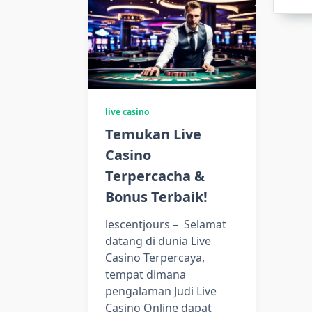
live casino
Temukan Live
Casino
Terpercacha &
Bonus Terbaik!
lescentjours – Selamat
datang di dunia Live
Casino Terpercaya,
tempat dimana
pengalaman Judi Live
Casino Online dapat