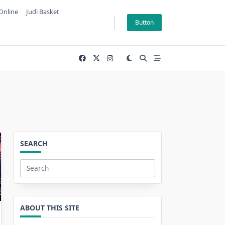
Online
Judi Basket
Button
SEARCH
Search
for:
ABOUT THIS SITE