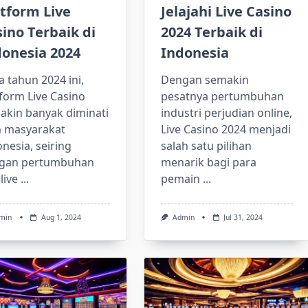
tform Live
Jelajahi Live Casino
ino Terbaik di
2024 Terbaik di
donesia 2024
Indonesia
 tahun 2024 ini,
Dengan semakin
form Live Casino
pesatnya pertumbuhan
akin banyak diminati
industri perjudian online,
h masyarakat
Live Casino 2024 menjadi
nesia, seiring
salah satu pilihan
gan pertumbuhan
menarik bagi para
 live
...
pemain
...
min
Aug 1, 2024
Admin
Jul 31, 2024