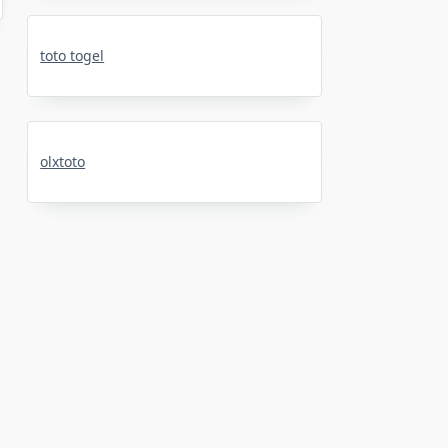
toto togel
olxtoto