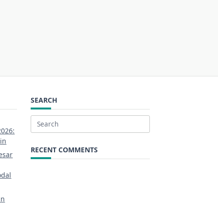
SEARCH
Search
2026:
for:
in
RECENT COMMENTS
esar
dal
an