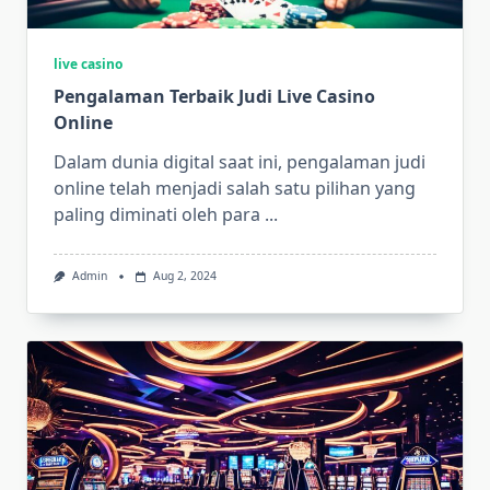
live casino
Pengalaman Terbaik Judi Live Casino
Online
Dalam dunia digital saat ini, pengalaman judi
online telah menjadi salah satu pilihan yang
paling diminati oleh para
...
Admin
Aug 2, 2024