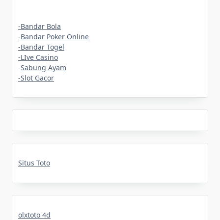
-Bandar Bola
-Bandar Poker Online
-Bandar Togel
-LIve Casino
-
Sabung Ayam
-Slot Gacor
Situs Toto
olxtoto 4d