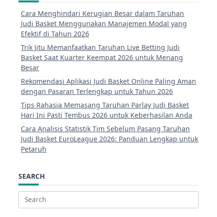
Cara Menghindari Kerugian Besar dalam Taruhan
Judi Basket Menggunakan Manajemen Modal yang
Efektif di Tahun 2026
Trik Jitu Memanfaatkan Taruhan Live Betting Judi
Basket Saat Kuarter Keempat 2026 untuk Menang
Besar
Rekomendasi Aplikasi Judi Basket Online Paling Aman
dengan Pasaran Terlengkap untuk Tahun 2026
Tips Rahasia Memasang Taruhan Parlay Judi Basket
Hari Ini Pasti Tembus 2026 untuk Keberhasilan Anda
Cara Analisis Statistik Tim Sebelum Pasang Taruhan
Judi Basket EuroLeague 2026: Panduan Lengkap untuk
Petaruh
SEARCH
Search
for: