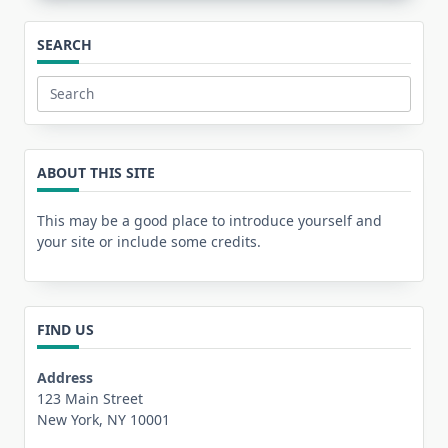
SEARCH
Search
for:
ABOUT THIS SITE
This may be a good place to introduce yourself and
your site or include some credits.
FIND US
Address
123 Main Street
New York, NY 10001