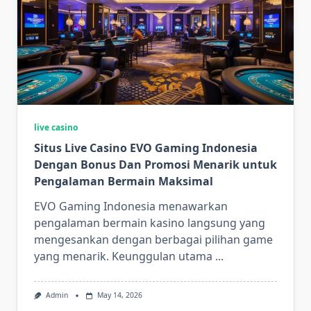
live casino
Situs Live Casino EVO Gaming Indonesia
Dengan Bonus Dan Promosi Menarik untuk
Pengalaman Bermain Maksimal
EVO Gaming Indonesia menawarkan
pengalaman bermain kasino langsung yang
mengesankan dengan berbagai pilihan game
yang menarik. Keunggulan utama
...
Admin
May 14, 2026