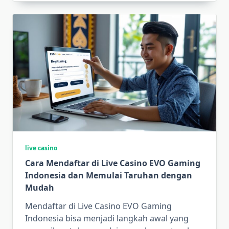
live casino
Cara Mendaftar di Live Casino EVO Gaming
Indonesia dan Memulai Taruhan dengan
Mudah
Mendaftar di Live Casino EVO Gaming
Indonesia bisa menjadi langkah awal yang