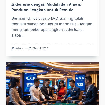
Indonesia dengan Mudah dan Aman:
Panduan Lengkap untuk Pemula
Bermain di live casino EVO Gaming telah
menjadi pilihan populer di Indonesia. Dengan
mengikuti beberapa langkah sederhana,
siapa
...
Admin
May 12, 2026