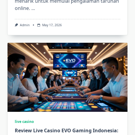
menarik untuk memulai pengalaman taruhan
online.
...
Admin
May 17, 2026
live casino
Review Live Casino EVO Gaming Indonesia: