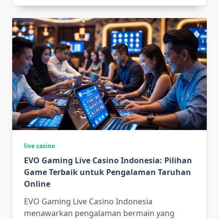
live casino
EVO Gaming Live Casino Indonesia: Pilihan
Game Terbaik untuk Pengalaman Taruhan
Online
EVO Gaming Live Casino Indonesia
menawarkan pengalaman bermain yang