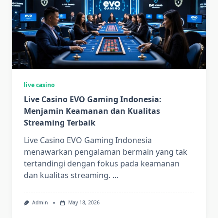
live casino
Live Casino EVO Gaming Indonesia:
Menjamin Keamanan dan Kualitas
Streaming Terbaik
Live Casino EVO Gaming Indonesia
menawarkan pengalaman bermain yang tak
tertandingi dengan fokus pada keamanan
dan kualitas streaming.
...
Admin
May 18, 2026