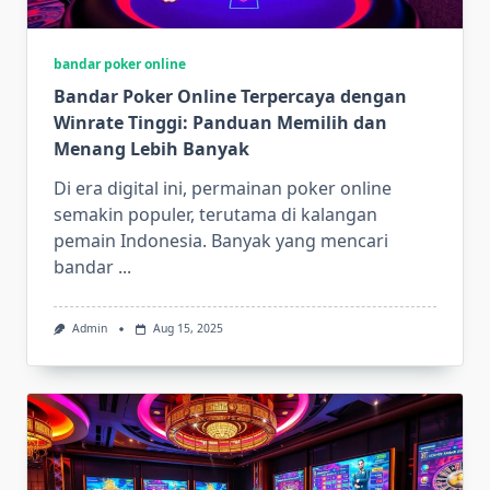
bandar poker online
Bandar Poker Online Terpercaya dengan
Winrate Tinggi: Panduan Memilih dan
Menang Lebih Banyak
Di era digital ini, permainan poker online
semakin populer, terutama di kalangan
pemain Indonesia. Banyak yang mencari
bandar
...
Admin
Aug 15, 2025