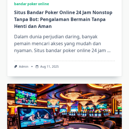
bandar poker online
Situs Bandar Poker Online 24 Jam Nonstop
Tanpa Bot: Pengalaman Bermain Tanpa
Henti dan Aman
Dalam dunia perjudian daring, banyak
pemain mencari akses yang mudah dan
nyaman. Situs bandar poker online 24 jam
...
Admin
Aug 11, 2025