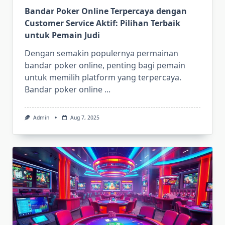
Bandar Poker Online Terpercaya dengan
Customer Service Aktif: Pilihan Terbaik
untuk Pemain Judi
Dengan semakin populernya permainan
bandar poker online, penting bagi pemain
untuk memilih platform yang terpercaya.
Bandar poker online
...
Admin
Aug 7, 2025