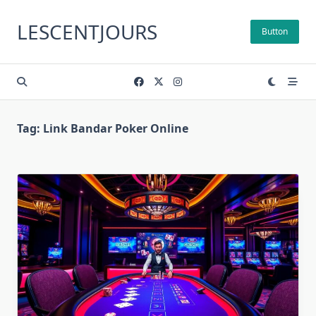
Skip
to
LESCENTJOURS
Button
content
Tag:
Link Bandar Poker Online