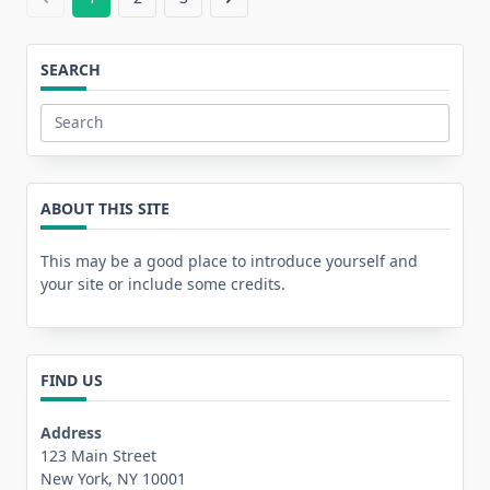
SEARCH
Search
for:
ABOUT THIS SITE
This may be a good place to introduce yourself and
your site or include some credits.
FIND US
Address
123 Main Street
New York, NY 10001