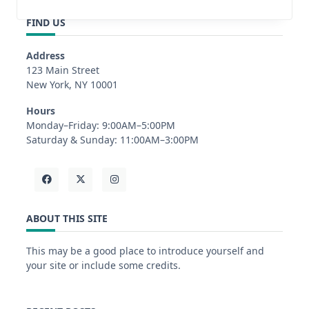
FIND US
Address
123 Main Street
New York, NY 10001
Hours
Monday–Friday: 9:00AM–5:00PM
Saturday & Sunday: 11:00AM–3:00PM
ABOUT THIS SITE
This may be a good place to introduce yourself and
your site or include some credits.