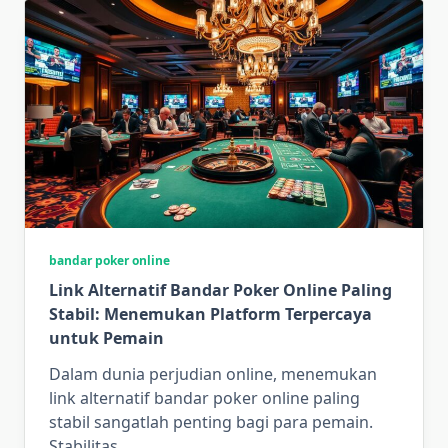
bandar poker online
Link Alternatif Bandar Poker Online Paling
Stabil: Menemukan Platform Terpercaya
untuk Pemain
Dalam dunia perjudian online, menemukan
link alternatif bandar poker online paling
stabil sangatlah penting bagi para pemain.
Stabilitas
...