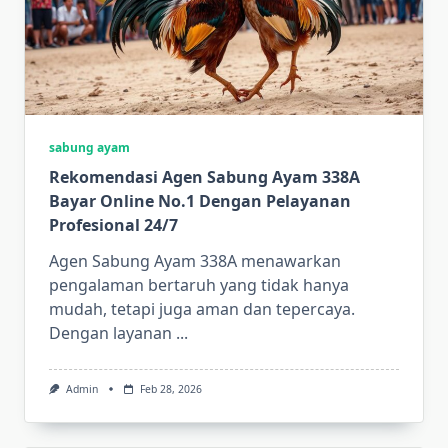
sabung ayam
Rekomendasi Agen Sabung Ayam 338A
Bayar Online No.1 Dengan Pelayanan
Profesional 24/7
Agen Sabung Ayam 338A menawarkan
pengalaman bertaruh yang tidak hanya
mudah, tetapi juga aman dan tepercaya.
Dengan layanan
...
Admin
Feb 28, 2026