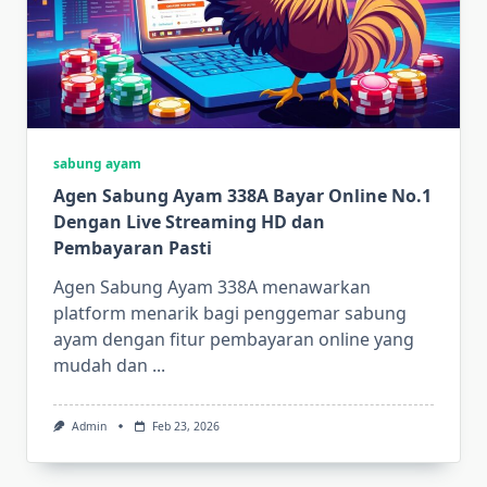
sabung ayam
Agen Sabung Ayam 338A Bayar Online No.1
Dengan Live Streaming HD dan
Pembayaran Pasti
Agen Sabung Ayam 338A menawarkan
platform menarik bagi penggemar sabung
ayam dengan fitur pembayaran online yang
mudah dan
...
Admin
Feb 23, 2026