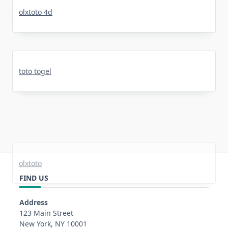
olxtoto 4d
toto togel
olxtoto
FIND US
Address
123 Main Street
New York, NY 10001