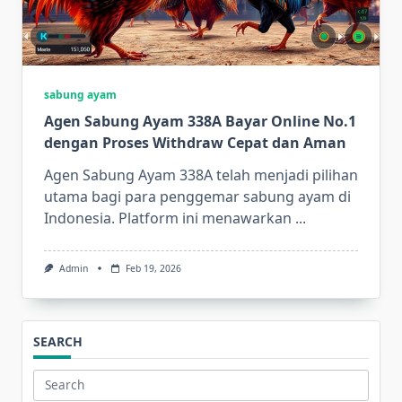
sabung ayam
Agen Sabung Ayam 338A Bayar Online No.1
dengan Proses Withdraw Cepat dan Aman
Agen Sabung Ayam 338A telah menjadi pilihan
utama bagi para penggemar sabung ayam di
Indonesia. Platform ini menawarkan
...
Admin
Feb 19, 2026
SEARCH
Search