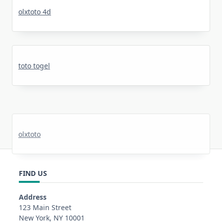
olxtoto 4d
toto togel
olxtoto
FIND US
Address
123 Main Street
New York, NY 10001