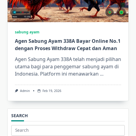
sabung ayam
Agen Sabung Ayam 338A Bayar Online No.1
dengan Proses Withdraw Cepat dan Aman
Agen Sabung Ayam 338A telah menjadi pilihan
utama bagi para penggemar sabung ayam di
Indonesia. Platform ini menawarkan
...
Admin
Feb 19, 2026
SEARCH
Search