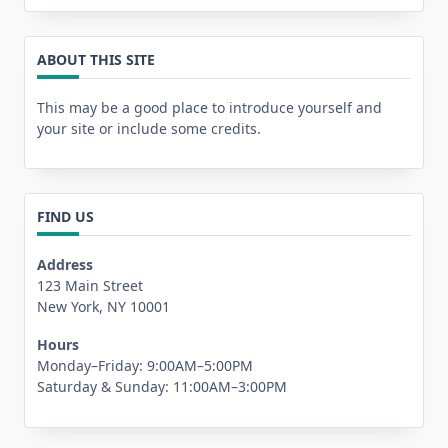
for:
ABOUT THIS SITE
This may be a good place to introduce yourself and
your site or include some credits.
FIND US
Address
123 Main Street
New York, NY 10001
Hours
Monday–Friday: 9:00AM–5:00PM
Saturday & Sunday: 11:00AM–3:00PM