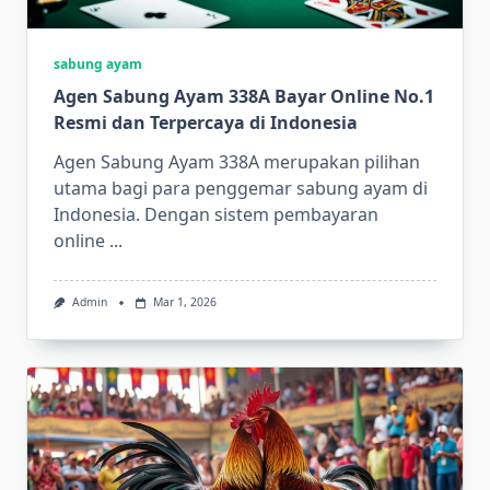
sabung ayam
Agen Sabung Ayam 338A Bayar Online No.1
Resmi dan Terpercaya di Indonesia
Agen Sabung Ayam 338A merupakan pilihan
utama bagi para penggemar sabung ayam di
Indonesia. Dengan sistem pembayaran
online
...
Admin
Mar 1, 2026