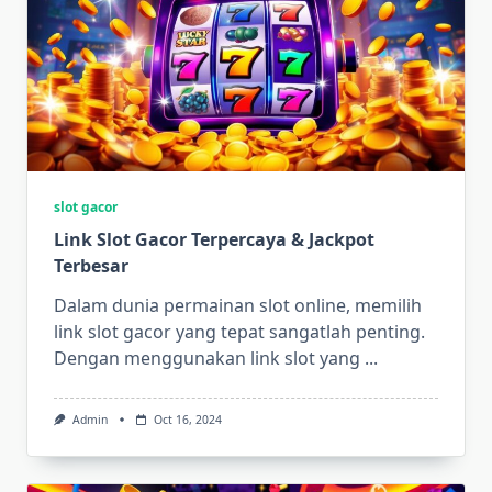
slot gacor
Link Slot Gacor Terpercaya & Jackpot
Terbesar
Dalam dunia permainan slot online, memilih
link slot gacor yang tepat sangatlah penting.
Dengan menggunakan link slot yang
...
Admin
Oct 16, 2024