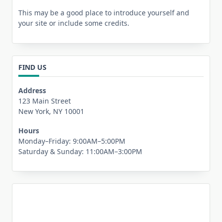
This may be a good place to introduce yourself and
your site or include some credits.
FIND US
Address
123 Main Street
New York, NY 10001
Hours
Monday–Friday: 9:00AM–5:00PM
Saturday & Sunday: 11:00AM–3:00PM