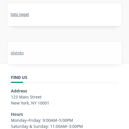
toto togel
olxtoto
FIND US
Address
123 Main Street
New York, NY 10001
Hours
Monday–Friday: 9:00AM–5:00PM
Saturday & Sunday: 11:00AM–3:00PM