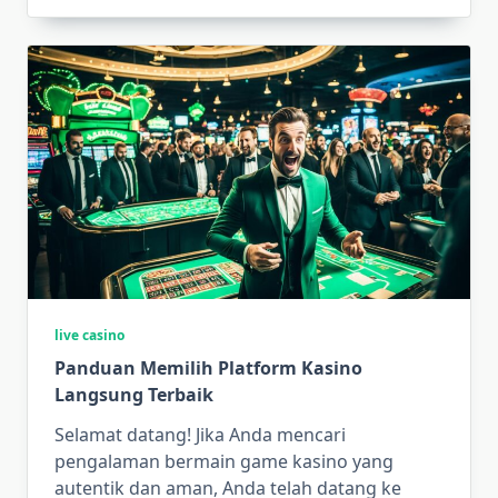
live casino
Panduan Memilih Platform Kasino
Langsung Terbaik
Selamat datang! Jika Anda mencari
pengalaman bermain game kasino yang
autentik dan aman, Anda telah datang ke