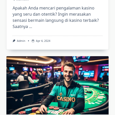
Apakah Anda mencari pengalaman kasino
yang seru dan otentik? Ingin merasakan
sensasi bermain langsung di kasino terbaik?
Saatnya
...
Admin
Apr 4, 2024