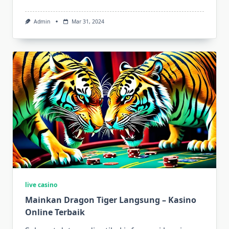
Admin
Mar 31, 2024
live casino
Mainkan Dragon Tiger Langsung – Kasino
Online Terbaik