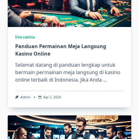
live casino
Panduan Permainan Meja Langsung
Kasino Online
Selamat datang di panduan lengkap untuk
bermain permainan meja langsung di kasino
online terbaik di Indonesia. Jika Anda
...
Admin
Apr 2, 2024