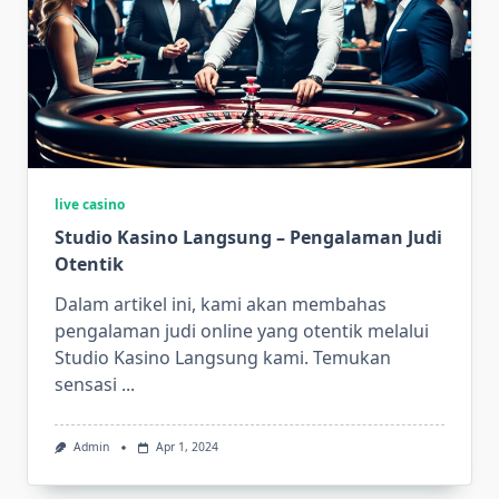
live casino
Studio Kasino Langsung – Pengalaman Judi
Otentik
Dalam artikel ini, kami akan membahas
pengalaman judi online yang otentik melalui
Studio Kasino Langsung kami. Temukan
sensasi
...
Admin
Apr 1, 2024