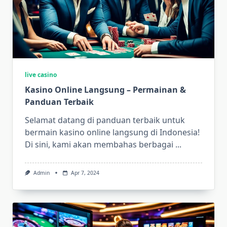
live casino
Kasino Online Langsung – Permainan &
Panduan Terbaik
Selamat datang di panduan terbaik untuk
bermain kasino online langsung di Indonesia!
Di sini, kami akan membahas berbagai
...
Admin
Apr 7, 2024