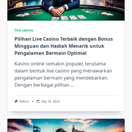
live casino
Pilihan Live Casino Terbaik dengan Bonus
Mingguan dan Hadiah Menarik untuk
Pengalaman Bermain Optimal
Kasino online semakin populer, terutama
dalam bentuk live casino yang menawarkan
pengalaman bermain yang mendebarkan.
Dengan berbagai pilihan
...
Admin
Sep 19, 2025