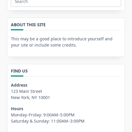
Search
for:
ABOUT THIS SITE
This may be a good place to introduce yourself and
your site or include some credits.
FIND US
Address
123 Main Street
New York, NY 10001
Hours
Monday–Friday: 9:00AM–5:00PM
Saturday & Sunday: 11:00AM–3:00PM