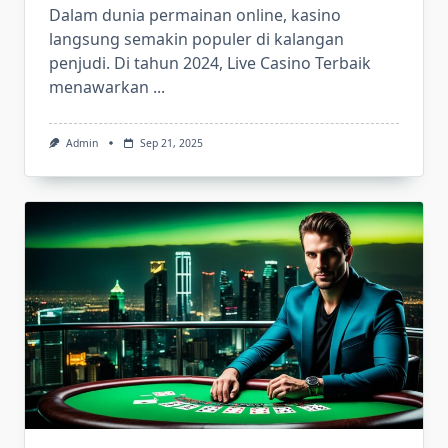
Dalam dunia permainan online, kasino
langsung semakin populer di kalangan
penjudi. Di tahun 2024, Live Casino Terbaik
menawarkan
...
Admin
Sep 21, 2025