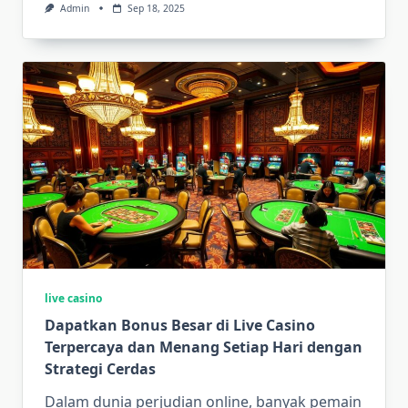
Admin
Sep 18, 2025
live casino
Dapatkan Bonus Besar di Live Casino
Terpercaya dan Menang Setiap Hari dengan
Strategi Cerdas
Dalam dunia perjudian online, banyak pemain