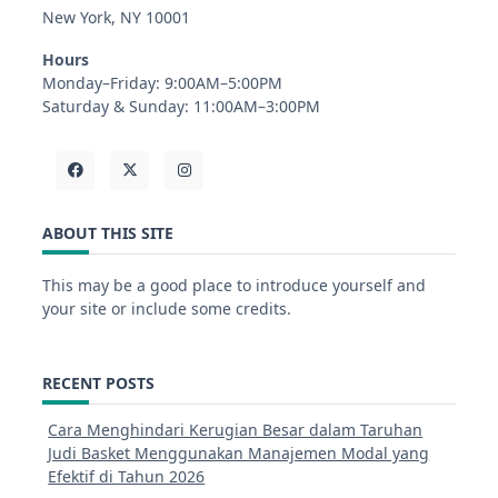
New York, NY 10001
Hours
Monday–Friday: 9:00AM–5:00PM
Saturday & Sunday: 11:00AM–3:00PM
ABOUT THIS SITE
This may be a good place to introduce yourself and
your site or include some credits.
RECENT POSTS
Cara Menghindari Kerugian Besar dalam Taruhan
Judi Basket Menggunakan Manajemen Modal yang
Efektif di Tahun 2026