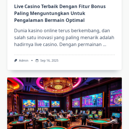
Live Casino Terbaik Dengan Fitur Bonus
Paling Menguntungkan Untuk
Pengalaman Bermain Optimal
Dunia kasino online terus berkembang, dan
salah satu inovasi yang paling menarik adalah
hadirnya live casino. Dengan permainan
...
Admin
Sep 16, 2025