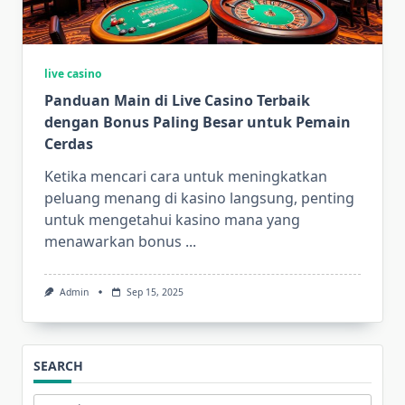
live casino
Panduan Main di Live Casino Terbaik
dengan Bonus Paling Besar untuk Pemain
Cerdas
Ketika mencari cara untuk meningkatkan
peluang menang di kasino langsung, penting
untuk mengetahui kasino mana yang
menawarkan bonus
...
Admin
Sep 15, 2025
SEARCH