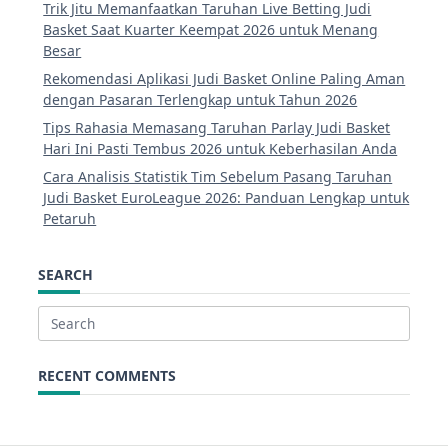
Trik Jitu Memanfaatkan Taruhan Live Betting Judi
Basket Saat Kuarter Keempat 2026 untuk Menang
Besar
Rekomendasi Aplikasi Judi Basket Online Paling Aman
dengan Pasaran Terlengkap untuk Tahun 2026
Tips Rahasia Memasang Taruhan Parlay Judi Basket
Hari Ini Pasti Tembus 2026 untuk Keberhasilan Anda
Cara Analisis Statistik Tim Sebelum Pasang Taruhan
Judi Basket EuroLeague 2026: Panduan Lengkap untuk
Petaruh
SEARCH
Search
for:
RECENT COMMENTS