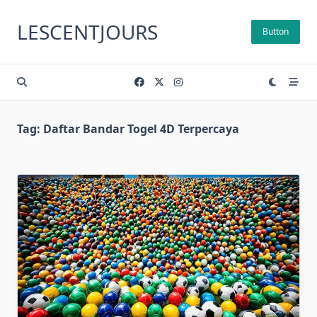
Skip
to
LESCENTJOURS
Button
content
Tag:
Daftar Bandar Togel 4D Terpercaya