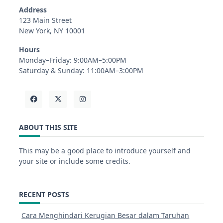
Address
123 Main Street
New York, NY 10001
Hours
Monday–Friday: 9:00AM–5:00PM
Saturday & Sunday: 11:00AM–3:00PM
ABOUT THIS SITE
This may be a good place to introduce yourself and
your site or include some credits.
RECENT POSTS
Cara Menghindari Kerugian Besar dalam Taruhan