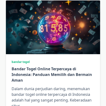
bandar togel
Bandar Togel Online Terpercaya di
Indonesia: Panduan Memilih dan Bermain
Aman
Dalam dunia perjudian daring, menemukan
bandar togel online terpercaya di Indonesia
adalah hal yang sangat penting. Keberadaan
situs
...