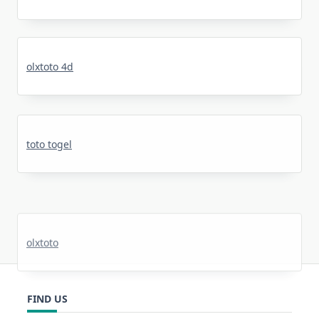
olxtoto 4d
toto togel
olxtoto
FIND US