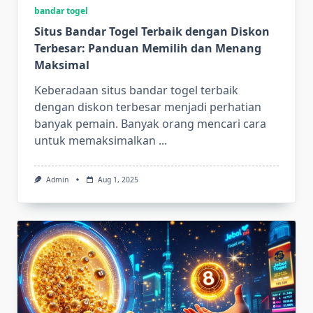
bandar togel
Situs Bandar Togel Terbaik dengan Diskon
Terbesar: Panduan Memilih dan Menang
Maksimal
Keberadaan situs bandar togel terbaik
dengan diskon terbesar menjadi perhatian
banyak pemain. Banyak orang mencari cara
untuk memaksimalkan
...
Admin
Aug 1, 2025