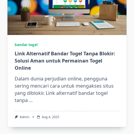
bandar togel
Link Alternatif Bandar Togel Tanpa Blokir:
Solusi Aman untuk Permainan Togel
Online
Dalam dunia perjudian online, pengguna
sering mencari cara untuk mengakses situs
yang diblokir. Link alternatif bandar togel
tanpa
...
Admin
Aug 4, 2025