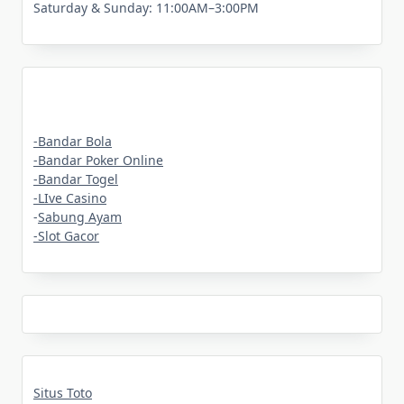
Saturday & Sunday: 11:00AM–3:00PM
-Bandar Bola
-Bandar Poker Online
-Bandar Togel
-LIve Casino
-
Sabung Ayam
-Slot Gacor
Situs Toto