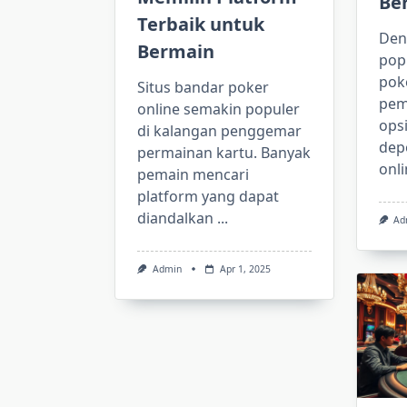
Be
Terbaik untuk
Den
Bermain
pop
pok
Situs bandar poker
pem
online semakin populer
ops
di kalangan penggemar
dep
permainan kartu. Banyak
onli
pemain mencari
platform yang dapat
diandalkan
...
Ad
Admin
Apr 1, 2025