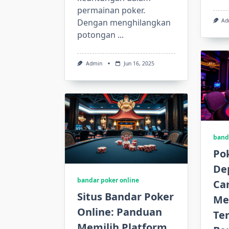
permainan poker.
Dengan menghilangkan
Ad
potongan
...
Admin
Jun 16, 2025
band
Po
De
bandar poker online
Ca
Situs Bandar Poker
Me
Online: Panduan
Te
Memilih Platform