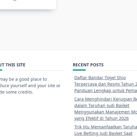
T THIS SITE
RECENT POSTS
Daftar Bandar Togel Shio
may be a good place to
Terpercaya dan Resmi Tahun 
duce yourself and your site or
Panduan Lengkap untuk Pema
de some credits.
Cara Menghindari Kerugian B
dalam Taruhan Judi Basket
Menggunakan Manajemen Mo
yang Efektif di Tahun 2026
Trik Jitu Memanfaatkan Taruh
Live Betting Judi Basket Saat