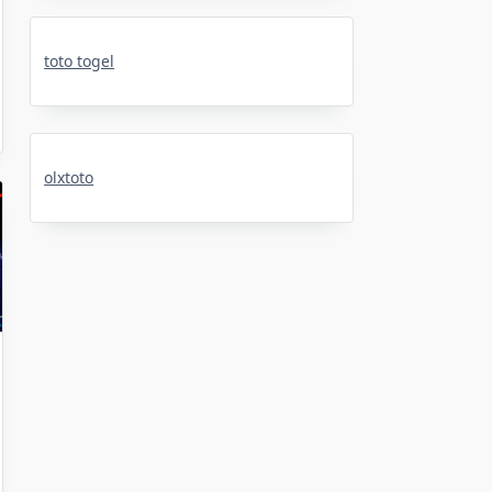
toto togel
olxtoto