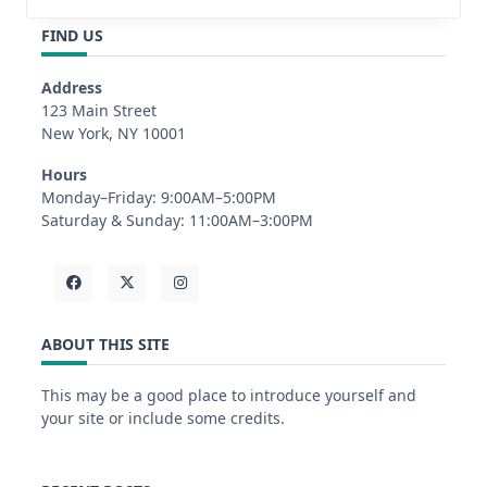
FIND US
Address
123 Main Street
New York, NY 10001
Hours
Monday–Friday: 9:00AM–5:00PM
Saturday & Sunday: 11:00AM–3:00PM
ABOUT THIS SITE
This may be a good place to introduce yourself and
your site or include some credits.