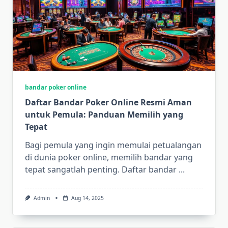
bandar poker online
Daftar Bandar Poker Online Resmi Aman
untuk Pemula: Panduan Memilih yang
Tepat
Bagi pemula yang ingin memulai petualangan
di dunia poker online, memilih bandar yang
tepat sangatlah penting. Daftar bandar
...
Admin
Aug 14, 2025