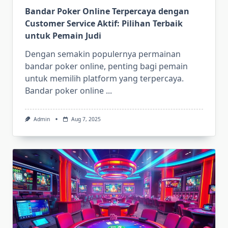
Bandar Poker Online Terpercaya dengan
Customer Service Aktif: Pilihan Terbaik
untuk Pemain Judi
Dengan semakin populernya permainan
bandar poker online, penting bagi pemain
untuk memilih platform yang terpercaya.
Bandar poker online
...
Admin
Aug 7, 2025