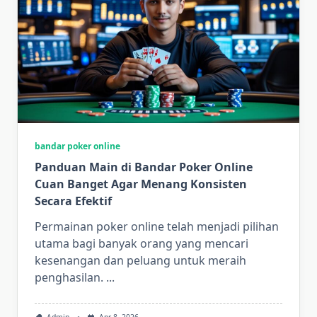
bandar poker online
Panduan Main di Bandar Poker Online
Cuan Banget Agar Menang Konsisten
Secara Efektif
Permainan poker online telah menjadi pilihan
utama bagi banyak orang yang mencari
kesenangan dan peluang untuk meraih
penghasilan.
...