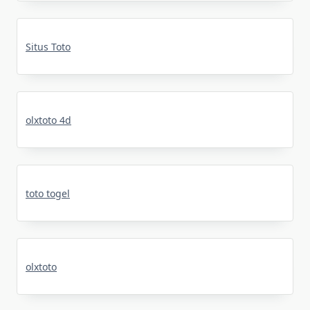
Situs Toto
olxtoto 4d
toto togel
olxtoto