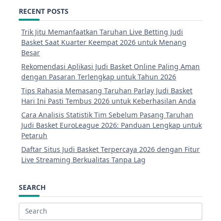
RECENT POSTS
Trik Jitu Memanfaatkan Taruhan Live Betting Judi
Basket Saat Kuarter Keempat 2026 untuk Menang
Besar
Rekomendasi Aplikasi Judi Basket Online Paling Aman
dengan Pasaran Terlengkap untuk Tahun 2026
Tips Rahasia Memasang Taruhan Parlay Judi Basket
Hari Ini Pasti Tembus 2026 untuk Keberhasilan Anda
Cara Analisis Statistik Tim Sebelum Pasang Taruhan
Judi Basket EuroLeague 2026: Panduan Lengkap untuk
Petaruh
Daftar Situs Judi Basket Terpercaya 2026 dengan Fitur
Live Streaming Berkualitas Tanpa Lag
SEARCH
Search