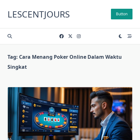
Skip
to
LESCENTJOURS
Button
content
Tag:
Cara Menang Poker Online Dalam Waktu
Singkat