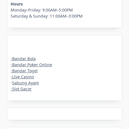
Hours
Monday–Friday: 9:00AM–5:00PM
Saturday & Sunday: 11:00AM–3:00PM
-Bandar Bola
-Bandar Poker Online
-Bandar Togel
-LIve Casino
-
Sabung Ayam
-Slot Gacor