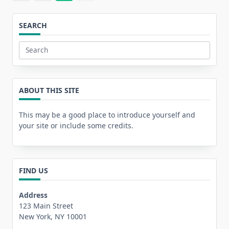
SEARCH
Search
for:
ABOUT THIS SITE
This may be a good place to introduce yourself and
your site or include some credits.
FIND US
Address
123 Main Street
New York, NY 10001