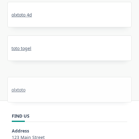
olxtoto 4d
toto togel
olxtoto
FIND US
Address
123 Main Street