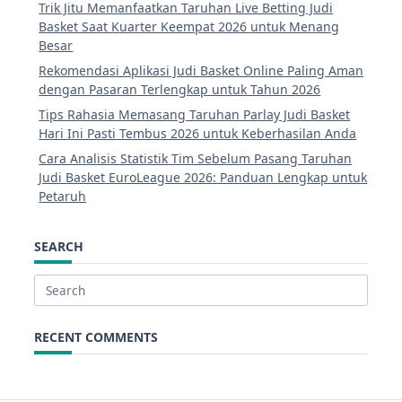
Trik Jitu Memanfaatkan Taruhan Live Betting Judi
Basket Saat Kuarter Keempat 2026 untuk Menang
Besar
Rekomendasi Aplikasi Judi Basket Online Paling Aman
dengan Pasaran Terlengkap untuk Tahun 2026
Tips Rahasia Memasang Taruhan Parlay Judi Basket
Hari Ini Pasti Tembus 2026 untuk Keberhasilan Anda
Cara Analisis Statistik Tim Sebelum Pasang Taruhan
Judi Basket EuroLeague 2026: Panduan Lengkap untuk
Petaruh
SEARCH
Search
for:
RECENT COMMENTS