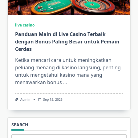
live casino
Panduan Main di Live Casino Terbaik
dengan Bonus Paling Besar untuk Pemain
Cerdas
Ketika mencari cara untuk meningkatkan
peluang menang di kasino langsung, penting
untuk mengetahui kasino mana yang
menawarkan bonus
...
Admin
Sep 15, 2025
SEARCH