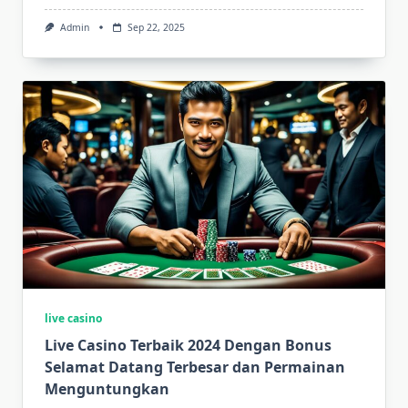
Admin
Sep 22, 2025
live casino
Live Casino Terbaik 2024 Dengan Bonus
Selamat Datang Terbesar dan Permainan
Menguntungkan