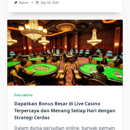
Admin
Sep 18, 2025
live casino
Dapatkan Bonus Besar di Live Casino
Terpercaya dan Menang Setiap Hari dengan
Strategi Cerdas
Dalam dunia perjudian online, banyak pemain