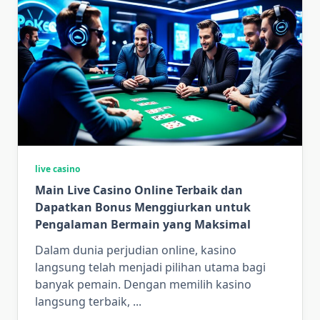
live casino
Main Live Casino Online Terbaik dan
Dapatkan Bonus Menggiurkan untuk
Pengalaman Bermain yang Maksimal
Dalam dunia perjudian online, kasino
langsung telah menjadi pilihan utama bagi
banyak pemain. Dengan memilih kasino
langsung terbaik,
...