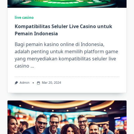
live casino
Kompatibilitas Seluler Live Casino untuk
Pemain Indonesia
Bagi pemain kasino online di Indonesia,
adalah penting untuk memilih platform game
yang menyediakan kompatibilitas seluler live
casino
...
Admin
Mar 20, 2024