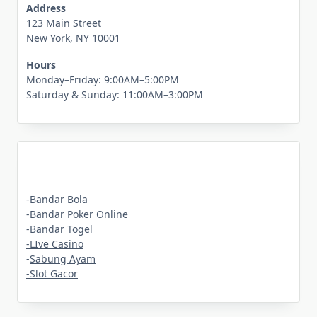
Address
123 Main Street
New York, NY 10001
Hours
Monday–Friday: 9:00AM–5:00PM
Saturday & Sunday: 11:00AM–3:00PM
-Bandar Bola
-Bandar Poker Online
-Bandar Togel
-LIve Casino
-
Sabung Ayam
-Slot Gacor