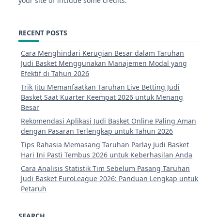
your site or include some credits.
RECENT POSTS
Cara Menghindari Kerugian Besar dalam Taruhan
Judi Basket Menggunakan Manajemen Modal yang
Efektif di Tahun 2026
Trik Jitu Memanfaatkan Taruhan Live Betting Judi
Basket Saat Kuarter Keempat 2026 untuk Menang
Besar
Rekomendasi Aplikasi Judi Basket Online Paling Aman
dengan Pasaran Terlengkap untuk Tahun 2026
Tips Rahasia Memasang Taruhan Parlay Judi Basket
Hari Ini Pasti Tembus 2026 untuk Keberhasilan Anda
Cara Analisis Statistik Tim Sebelum Pasang Taruhan
Judi Basket EuroLeague 2026: Panduan Lengkap untuk
Petaruh
SEARCH