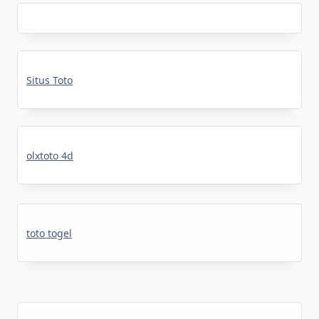
Situs Toto
olxtoto 4d
toto togel
olxtoto