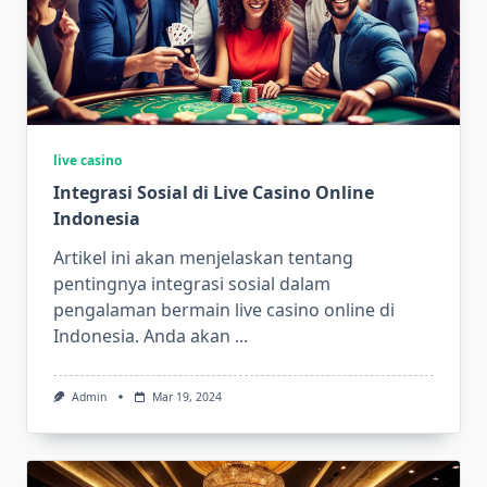
live casino
Integrasi Sosial di Live Casino Online
Indonesia
Artikel ini akan menjelaskan tentang
pentingnya integrasi sosial dalam
pengalaman bermain live casino online di
Indonesia. Anda akan
...
Admin
Mar 19, 2024