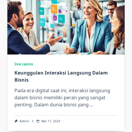
live casino
Keunggulan Interaksi Langsung Dalam
Bisnis
Pada era digital saat ini, interaksi langsung
dalam bisnis memiliki peran yang sangat
penting. Dalam dunia bisnis yang
...
Admin
Mar 11, 2024