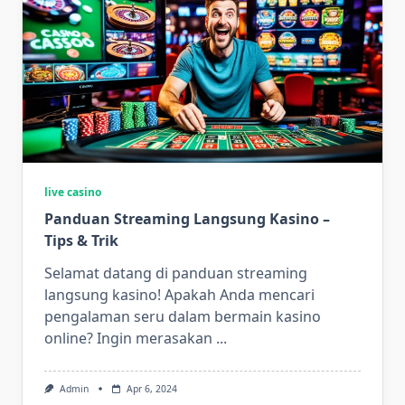
live casino
Panduan Streaming Langsung Kasino –
Tips & Trik
Selamat datang di panduan streaming
langsung kasino! Apakah Anda mencari
pengalaman seru dalam bermain kasino
online? Ingin merasakan
...
Admin
Apr 6, 2024