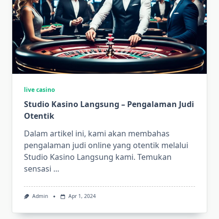
live casino
Studio Kasino Langsung – Pengalaman Judi
Otentik
Dalam artikel ini, kami akan membahas
pengalaman judi online yang otentik melalui
Studio Kasino Langsung kami. Temukan
sensasi
...
Admin
Apr 1, 2024