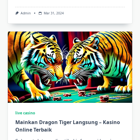
Admin
Mar 31, 2024
live casino
Mainkan Dragon Tiger Langsung – Kasino
Online Terbaik