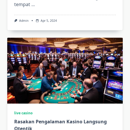
tempat
...
Admin
Apr 5, 2024
live casino
Rasakan Pengalaman Kasino Langsung
Otentik