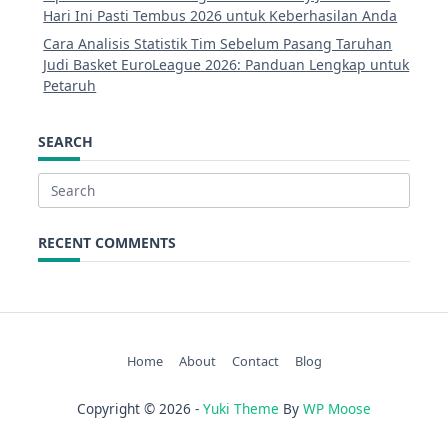
Hari Ini Pasti Tembus 2026 untuk Keberhasilan Anda
Cara Analisis Statistik Tim Sebelum Pasang Taruhan
Judi Basket EuroLeague 2026: Panduan Lengkap untuk
Petaruh
SEARCH
Search
for:
RECENT COMMENTS
Home
About
Contact
Blog
Copyright © 2026 -
Yuki Theme
By
WP Moose