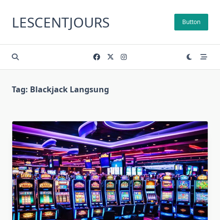
Skip
to
LESCENTJOURS
Button
content
Tag:
Blackjack Langsung