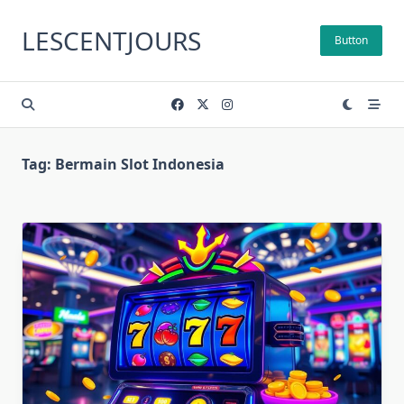
Skip
to
LESCENTJOURS
Button
content
Tag:
Bermain Slot Indonesia