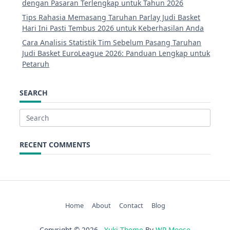
dengan Pasaran Terlengkap untuk Tahun 2026
Tips Rahasia Memasang Taruhan Parlay Judi Basket
Hari Ini Pasti Tembus 2026 untuk Keberhasilan Anda
Cara Analisis Statistik Tim Sebelum Pasang Taruhan
Judi Basket EuroLeague 2026: Panduan Lengkap untuk
Petaruh
SEARCH
Search
for:
RECENT COMMENTS
Home
About
Contact
Blog
Copyright © 2026 -
Yuki Theme
By
WP Moose