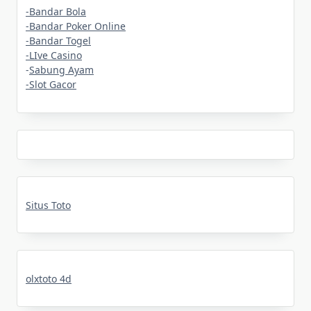
-Bandar Bola
-Bandar Poker Online
-Bandar Togel
-LIve Casino
-
Sabung Ayam
-Slot Gacor
Situs Toto
olxtoto 4d