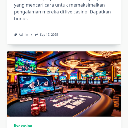
yang mencari cara untuk memaksimalkan
pengalaman mereka di live casino. Dapatkan
bonus
...
Admin
Sep 17, 2025
live casino