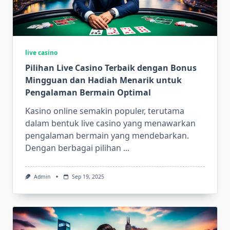
live casino
Pilihan Live Casino Terbaik dengan Bonus
Mingguan dan Hadiah Menarik untuk
Pengalaman Bermain Optimal
Kasino online semakin populer, terutama
dalam bentuk live casino yang menawarkan
pengalaman bermain yang mendebarkan.
Dengan berbagai pilihan
...
Admin
Sep 19, 2025