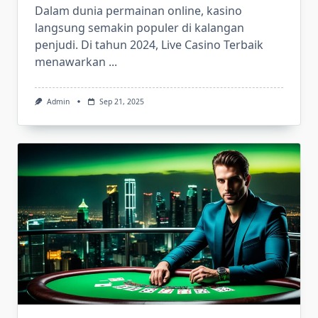
Dalam dunia permainan online, kasino
langsung semakin populer di kalangan
penjudi. Di tahun 2024, Live Casino Terbaik
menawarkan
...
Admin
Sep 21, 2025