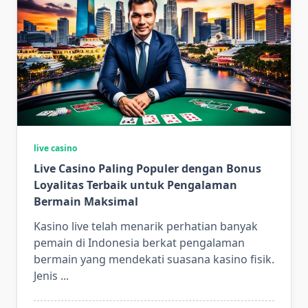
live casino
Live Casino Paling Populer dengan Bonus
Loyalitas Terbaik untuk Pengalaman
Bermain Maksimal
Kasino live telah menarik perhatian banyak
pemain di Indonesia berkat pengalaman
bermain yang mendekati suasana kasino fisik.
Jenis
...