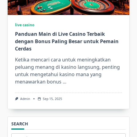
live casino
Panduan Main di Live Casino Terbaik
dengan Bonus Paling Besar untuk Pemain
Cerdas
Ketika mencari cara untuk meningkatkan
peluang menang di kasino langsung, penting
untuk mengetahui kasino mana yang
menawarkan bonus
...
Admin
Sep 15, 2025
SEARCH