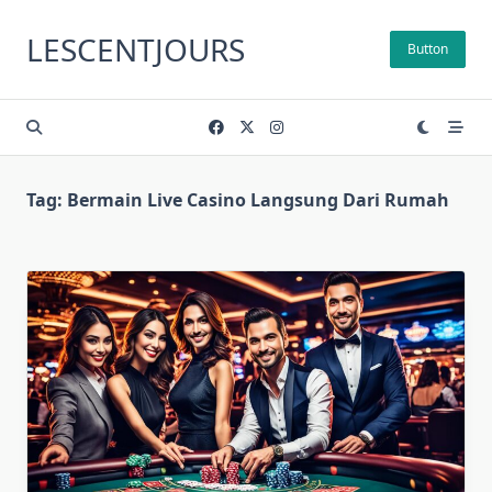
Skip
to
LESCENTJOURS
Button
content
Tag:
Bermain Live Casino Langsung Dari Rumah