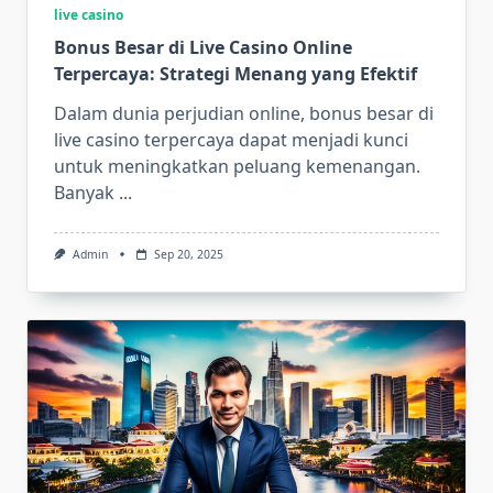
live casino
Bonus Besar di Live Casino Online
Terpercaya: Strategi Menang yang Efektif
Dalam dunia perjudian online, bonus besar di
live casino terpercaya dapat menjadi kunci
untuk meningkatkan peluang kemenangan.
Banyak
...
Admin
Sep 20, 2025