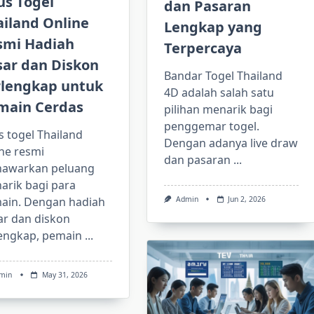
us Togel
dan Pasaran
ailand Online
Lengkap yang
smi Hadiah
Terpercaya
sar dan Diskon
Bandar Togel Thailand
rlengkap untuk
4D adalah salah satu
main Cerdas
pilihan menarik bagi
penggemar togel.
s togel Thailand
Dengan adanya live draw
ine resmi
dan pasaran
...
awarkan peluang
arik bagi para
ain. Dengan hadiah
Admin
Jun 2, 2026
ar dan diskon
lengkap, pemain
...
min
May 31, 2026