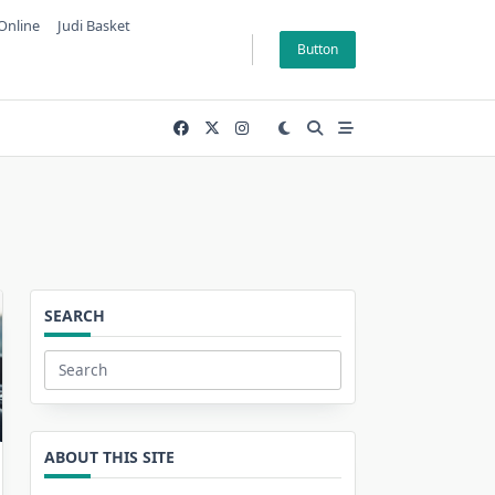
Online
Judi Basket
Button
SEARCH
Search
for:
ABOUT THIS SITE