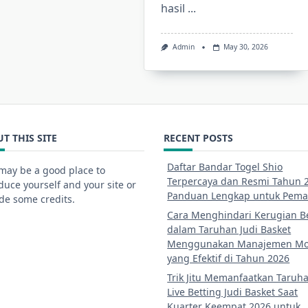
hasil
...
Admin
May 30, 2026
T THIS SITE
RECENT POSTS
Daftar Bandar Togel Shio
may be a good place to
Terpercaya dan Resmi Tahun 
duce yourself and your site or
Panduan Lengkap untuk Pema
de some credits.
Cara Menghindari Kerugian B
dalam Taruhan Judi Basket
Menggunakan Manajemen Mo
yang Efektif di Tahun 2026
Trik Jitu Memanfaatkan Taruh
Live Betting Judi Basket Saat
Kuarter Keempat 2026 untuk