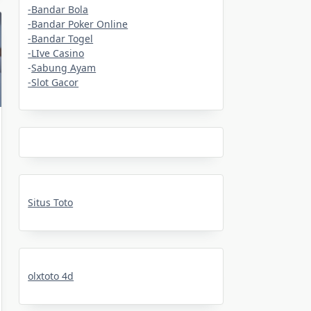
-Bandar Bola
-Bandar Poker Online
-Bandar Togel
-LIve Casino
-
Sabung Ayam
-Slot Gacor
Situs Toto
olxtoto 4d