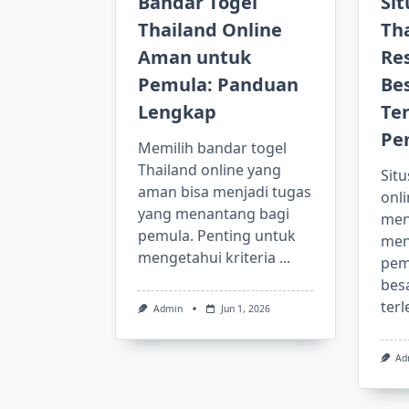
Bandar Togel
Sit
Thailand Online
Th
Aman untuk
Re
Pemula: Panduan
Be
Lengkap
Te
Pe
Memilih bandar togel
Thailand online yang
Situ
aman bisa menjadi tugas
onl
yang menantang bagi
men
pemula. Penting untuk
men
mengetahui kriteria
...
pem
bes
ter
Admin
Jun 1, 2026
Ad