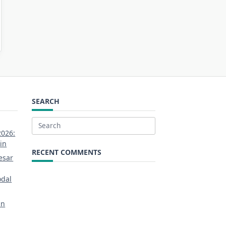
SEARCH
Search
2026:
for:
in
RECENT COMMENTS
esar
dal
an