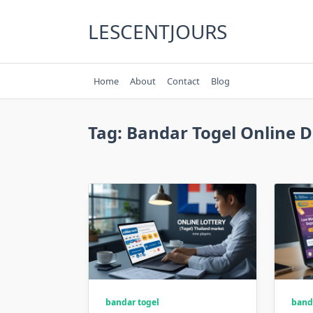
Skip
to
LESCENTJOURS
content
Home
About
Contact
Blog
Tag:
Bandar Togel Online D
bandar togel
band