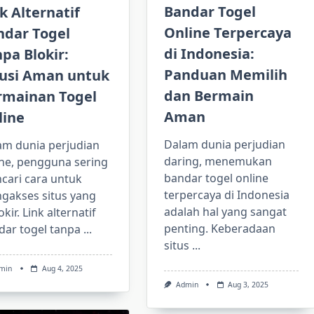
Bandar Togel
k Alternatif
Online Terpercaya
ndar Togel
di Indonesia:
pa Blokir:
Panduan Memilih
lusi Aman untuk
dan Bermain
rmainan Togel
Aman
line
Dalam dunia perjudian
am dunia perjudian
daring, menemukan
ine, pengguna sering
bandar togel online
cari cara untuk
terpercaya di Indonesia
gakses situs yang
adalah hal yang sangat
okir. Link alternatif
penting. Keberadaan
dar togel tanpa
...
situs
...
min
Aug 4, 2025
Admin
Aug 3, 2025