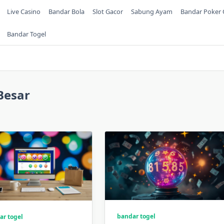
Live Casino
Bandar Bola
Slot Gacor
Sabung Ayam
Bandar Poker 
Bandar Togel
Besar
bandar togel
ar togel