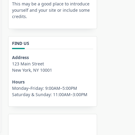
This may be a good place to introduce
yourself and your site or include some
credits.
FIND US
Address
123 Main Street
New York, NY 10001
Hours
Monday–Friday: 9:00AM–5:00PM
Saturday & Sunday: 11:00AM–3:00PM