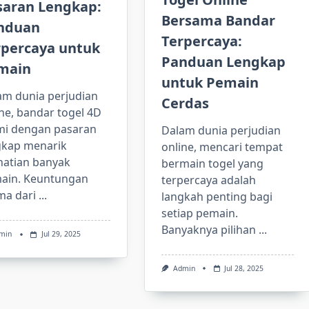
saran Lengkap:
Bersama Bandar
nduan
Terpercaya:
rpercaya untuk
Panduan Lengkap
main
untuk Pemain
am dunia perjudian
Cerdas
ne, bandar togel 4D
mi dengan pasaran
Dalam dunia perjudian
gkap menarik
online, mencari tempat
hatian banyak
bermain togel yang
ain. Keuntungan
terpercaya adalah
ma dari
...
langkah penting bagi
setiap pemain.
Banyaknya pilihan
...
min
Jul 29, 2025
Admin
Jul 28, 2025