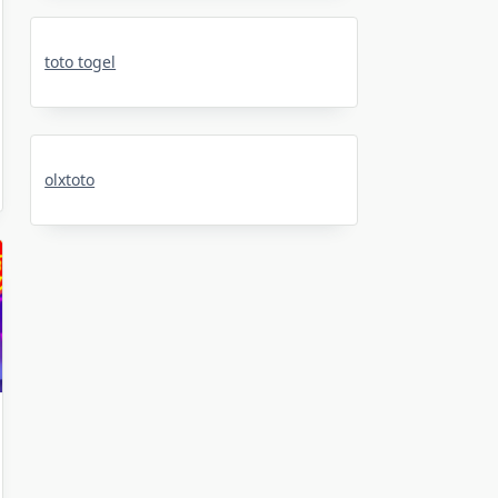
toto togel
olxtoto