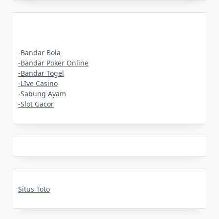
-Bandar Bola
-Bandar Poker Online
-Bandar Togel
-LIve Casino
-
Sabung Ayam
-Slot Gacor
Situs Toto