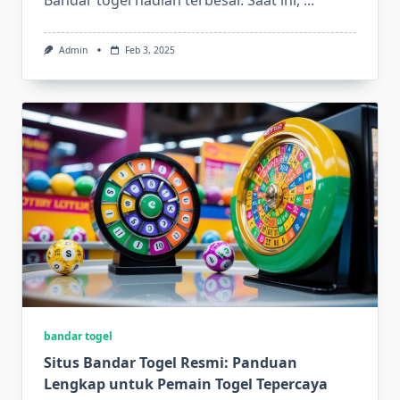
Admin
Feb 3, 2025
bandar togel
Situs Bandar Togel Resmi: Panduan
Lengkap untuk Pemain Togel Tepercaya