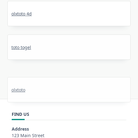
olxtoto 4d
toto togel
olxtoto
FIND US
Address
123 Main Street