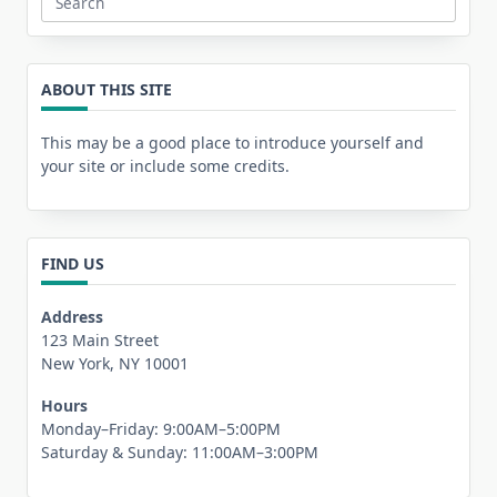
Search
for:
ABOUT THIS SITE
This may be a good place to introduce yourself and
your site or include some credits.
FIND US
Address
123 Main Street
New York, NY 10001
Hours
Monday–Friday: 9:00AM–5:00PM
Saturday & Sunday: 11:00AM–3:00PM