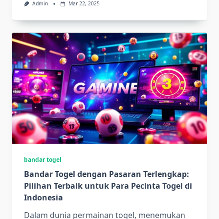
Admin
Mar 22, 2025
bandar togel
Bandar Togel dengan Pasaran Terlengkap:
Pilihan Terbaik untuk Para Pecinta Togel di
Indonesia
Dalam dunia permainan togel, menemukan