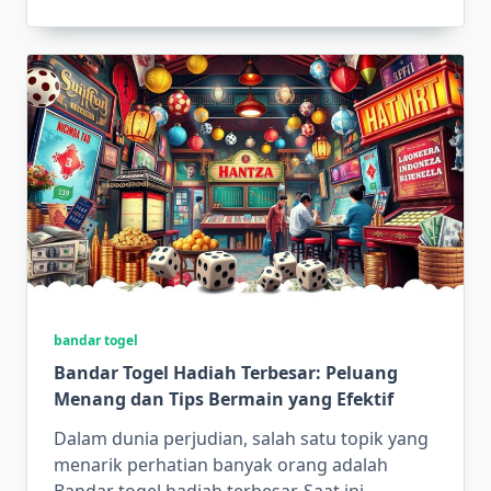
bandar togel
Bandar Togel Hadiah Terbesar: Peluang
Menang dan Tips Bermain yang Efektif
Dalam dunia perjudian, salah satu topik yang
menarik perhatian banyak orang adalah
Bandar togel hadiah terbesar. Saat ini,
...