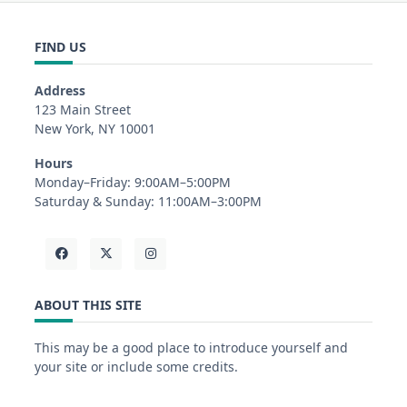
FIND US
Address
123 Main Street
New York, NY 10001
Hours
Monday–Friday: 9:00AM–5:00PM
Saturday & Sunday: 11:00AM–3:00PM
ABOUT THIS SITE
This may be a good place to introduce yourself and
your site or include some credits.