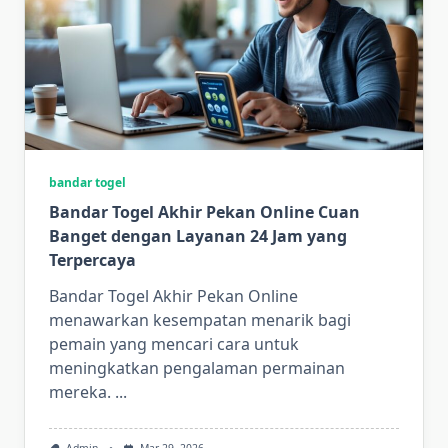
bandar togel
Bandar Togel Akhir Pekan Online Cuan
Banget dengan Layanan 24 Jam yang
Terpercaya
Bandar Togel Akhir Pekan Online
menawarkan kesempatan menarik bagi
pemain yang mencari cara untuk
meningkatkan pengalaman permainan
mereka.
...