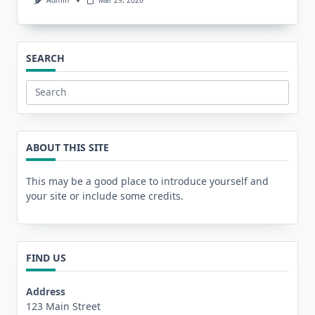
Admin
Mar 29, 2026
SEARCH
Search
for:
ABOUT THIS SITE
This may be a good place to introduce yourself and
your site or include some credits.
FIND US
Address
123 Main Street