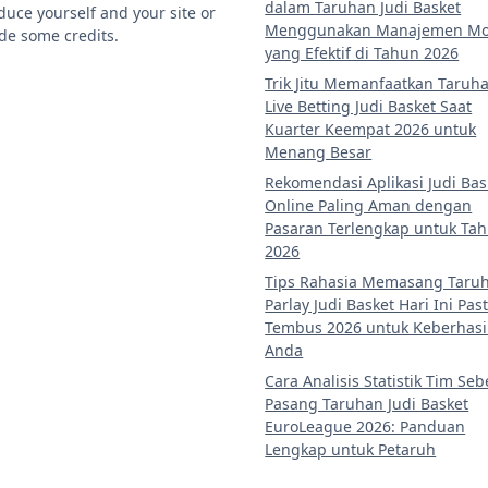
dalam Taruhan Judi Basket
duce yourself and your site or
Menggunakan Manajemen Mo
de some credits.
yang Efektif di Tahun 2026
Trik Jitu Memanfaatkan Taruh
Live Betting Judi Basket Saat
Kuarter Keempat 2026 untuk
Menang Besar
Rekomendasi Aplikasi Judi Bas
Online Paling Aman dengan
Pasaran Terlengkap untuk Ta
2026
Tips Rahasia Memasang Taru
Parlay Judi Basket Hari Ini Past
Tembus 2026 untuk Keberhasi
Anda
Cara Analisis Statistik Tim Se
Pasang Taruhan Judi Basket
EuroLeague 2026: Panduan
Lengkap untuk Petaruh