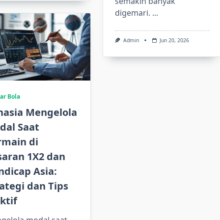
semakin banyak
digemari.
...
Admin
Jun 20, 2026
ar Bola
hasia Mengelola
dal Saat
rmain di
saran 1X2 dan
ndicap Asia:
ategi dan Tips
ktif