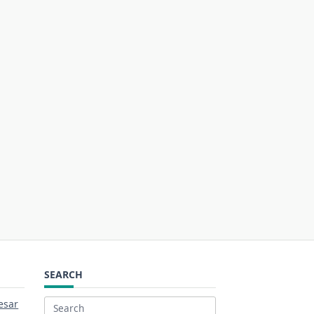
SEARCH
esar