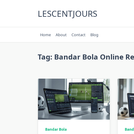
Skip
to
LESCENTJOURS
content
Home
About
Contact
Blog
Tag:
Bandar Bola Online R
Bandar Bola
Band