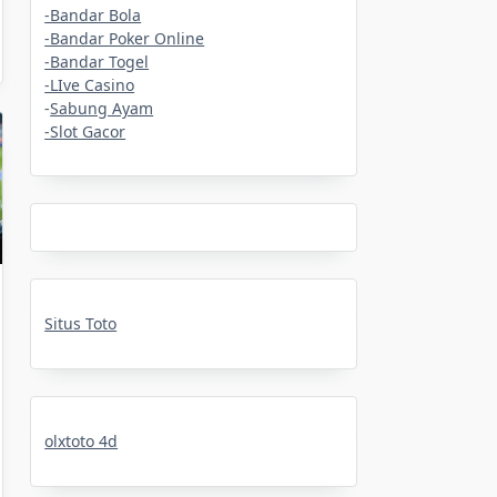
-Bandar Bola
-Bandar Poker Online
-Bandar Togel
-LIve Casino
-
Sabung Ayam
-Slot Gacor
Situs Toto
olxtoto 4d