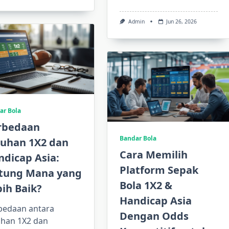
Admin
Jun 26, 2026
ar Bola
rbedaan
Bandar Bola
ruhan 1X2 dan
Cara Memilih
ndicap Asia:
Platform Sepak
tung Mana yang
Bola 1X2 &
ih Baik?
Handicap Asia
bedaan antara
Dengan Odds
uhan 1X2 dan