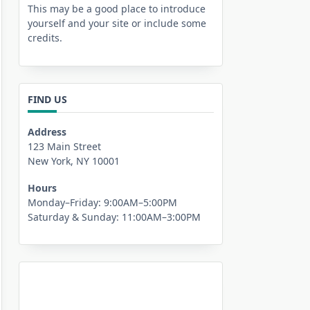
This may be a good place to introduce
yourself and your site or include some
credits.
FIND US
Address
123 Main Street
New York, NY 10001
Hours
Monday–Friday: 9:00AM–5:00PM
Saturday & Sunday: 11:00AM–3:00PM