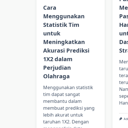
Cara
Me
Menggunakan
Pa
Statistik Tim
Ha
untuk
un
Meningkatkan
Da
Akurasi Prediksi
Str
1X2 dalam
Mem
Perjudian
tar
Olahraga
ter
ter
Menggunakan statistik
Nam
tim dapat sangat
sep
membantu dalam
Han
membuat prediksi yang
lebih akurat untuk
Ad
taruhan 1X2. Dengan