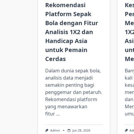
Rekomendasi
Ke
Platform Sepak
Pe
Bola dengan Fitur
Me
Analisis 1X2 dan
1X
Handicap Asia
As
untuk Pemain
un
Cerdas
Me
Dalam dunia sepak bola,
Ban
analisis data menjadi
kali
semakin penting bagi
kes
penggemar dan petaruh.
mem
Rekomendasi platform
dan
yang menawarkan
Men
fitur
...
umu
Admin
Jun 28, 2026
Ad