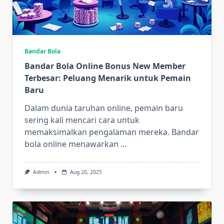
Bandar Bola
Bandar Bola Online Bonus New Member
Terbesar: Peluang Menarik untuk Pemain
Baru
Dalam dunia taruhan online, pemain baru
sering kali mencari cara untuk
memaksimalkan pengalaman mereka. Bandar
bola online menawarkan
...
Admin
Aug 20, 2025