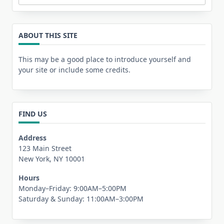
Search
for:
ABOUT THIS SITE
This may be a good place to introduce yourself and
your site or include some credits.
FIND US
Address
123 Main Street
New York, NY 10001
Hours
Monday–Friday: 9:00AM–5:00PM
Saturday & Sunday: 11:00AM–3:00PM