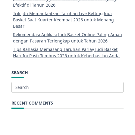
Efektif di Tahun 2026
Trik Jitu Memanfaatkan Taruhan Live Betting Judi
Basket Saat Kuarter Keempat 2026 untuk Menang
Besar
Rekomendasi Aplikasi Judi Basket Online Paling Aman
dengan Pasaran Terlengkap untuk Tahun 2026
Tips Rahasia Memasang Taruhan Parlay Judi Basket
Hari Ini Pasti Tembus 2026 untuk Keberhasilan Anda
SEARCH
Search
for:
RECENT COMMENTS