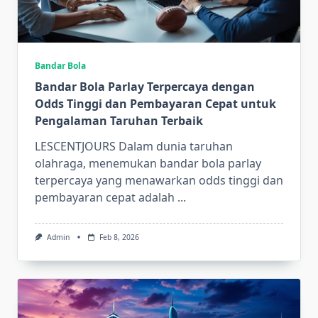
Bandar Bola
Bandar Bola Parlay Terpercaya dengan
Odds Tinggi dan Pembayaran Cepat untuk
Pengalaman Taruhan Terbaik
LESCENTJOURS Dalam dunia taruhan
olahraga, menemukan bandar bola parlay
terpercaya yang menawarkan odds tinggi dan
pembayaran cepat adalah
...
Admin
Feb 8, 2026