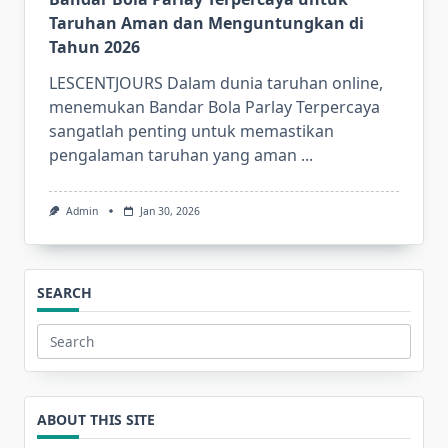
Taruhan Aman dan Menguntungkan di
Tahun 2026
LESCENTJOURS Dalam dunia taruhan online,
menemukan Bandar Bola Parlay Terpercaya
sangatlah penting untuk memastikan
pengalaman taruhan yang aman
...
Admin
Jan 30, 2026
SEARCH
Search
for:
ABOUT THIS SITE