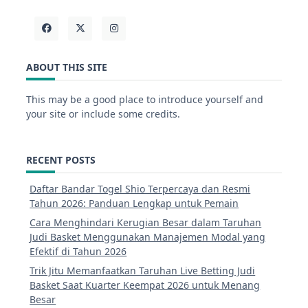
ABOUT THIS SITE
This may be a good place to introduce yourself and
your site or include some credits.
RECENT POSTS
Daftar Bandar Togel Shio Terpercaya dan Resmi
Tahun 2026: Panduan Lengkap untuk Pemain
Cara Menghindari Kerugian Besar dalam Taruhan
Judi Basket Menggunakan Manajemen Modal yang
Efektif di Tahun 2026
Trik Jitu Memanfaatkan Taruhan Live Betting Judi
Basket Saat Kuarter Keempat 2026 untuk Menang
Besar