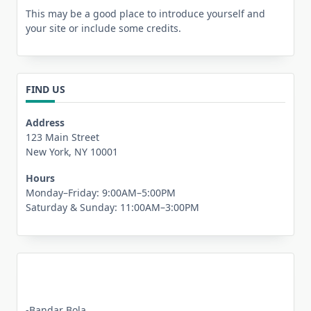
This may be a good place to introduce yourself and
your site or include some credits.
FIND US
Address
123 Main Street
New York, NY 10001
Hours
Monday–Friday: 9:00AM–5:00PM
Saturday & Sunday: 11:00AM–3:00PM
-Bandar Bola