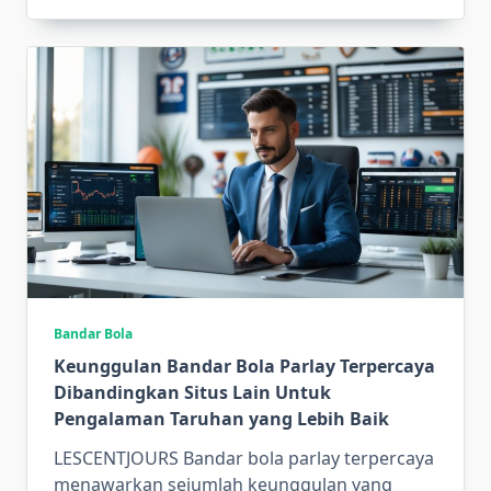
Bandar Bola
Keunggulan Bandar Bola Parlay Terpercaya
Dibandingkan Situs Lain Untuk
Pengalaman Taruhan yang Lebih Baik
LESCENTJOURS Bandar bola parlay terpercaya
menawarkan sejumlah keunggulan yang