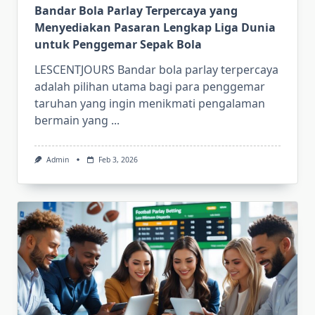
Bandar Bola Parlay Terpercaya yang
Menyediakan Pasaran Lengkap Liga Dunia
untuk Penggemar Sepak Bola
LESCENTJOURS Bandar bola parlay terpercaya
adalah pilihan utama bagi para penggemar
taruhan yang ingin menikmati pengalaman
bermain yang
...
Admin
Feb 3, 2026