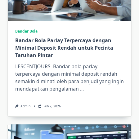
Bandar Bola
Bandar Bola Parlay Terpercaya dengan
Minimal Deposit Rendah untuk Pecinta
Taruhan Pintar
LESCENTJOURS Bandar bola parlay
terpercaya dengan minimal deposit rendah
semakin diminati oleh para penjudi yang ingin
mendapatkan pengalaman
...
Admin
Feb 2, 2026