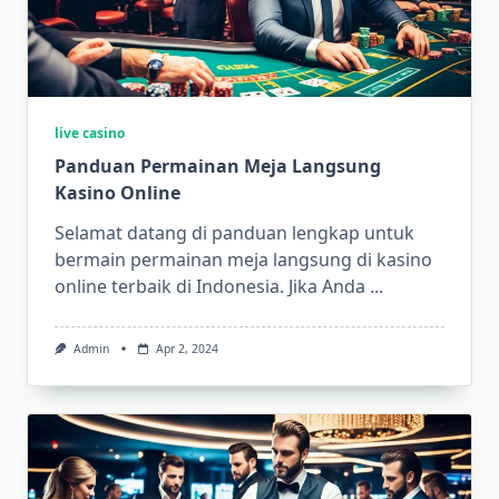
live casino
Panduan Permainan Meja Langsung
Kasino Online
Selamat datang di panduan lengkap untuk
bermain permainan meja langsung di kasino
online terbaik di Indonesia. Jika Anda
...
Admin
Apr 2, 2024