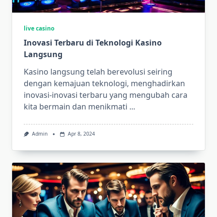
live casino
Inovasi Terbaru di Teknologi Kasino
Langsung
Kasino langsung telah berevolusi seiring
dengan kemajuan teknologi, menghadirkan
inovasi-inovasi terbaru yang mengubah cara
kita bermain dan menikmati
...
Admin
Apr 8, 2024