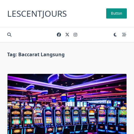
Skip
to
LESCENTJOURS
Button
content
Tag:
Baccarat Langsung