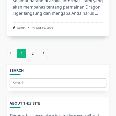
Selamat datang di artikel informasi kami yang
akan membahas tentang permainan Dragon
Tiger langsung dan mengapa Anda harus
...
Admin
Mar 30, 2024
1
2
SEARCH
Search
for:
ABOUT THIS SITE
This may be a good place to introduce yourself and