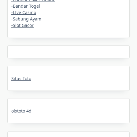
-Bandar Togel
-LIve Casino
-
Sabung Ayam
-Slot Gacor
Situs Toto
olxtoto 4d