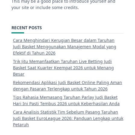
This may be a good place to introduce yourself and
your site or include some credits.
RECENT POSTS
Cara Menghindari Kerugian Besar dalam Taruhan
Judi Basket Menggunakan Manajemen Modal yang
Efektif di Tahun 2026
Trik Jitu Memanfaatkan Taruhan Live Betting Judi
Basket Saat Kuarter Keempat 2026 untuk Menang
Besar
Rekomendasi Aplikasi Judi Basket Online Paling Aman
dengan Pasaran Terlengkap untuk Tahun 2026
Tips Rahasia Memasang Taruhan Parlay Judi Basket
Hari Ini Pasti Tembus 2026 untuk Keberhasilan Anda
Cara Analisis Statistik Tim Sebelum Pasang Taruhan
Judi Basket EuroLeague 2026: Panduan Lengkap untuk
Petaruh