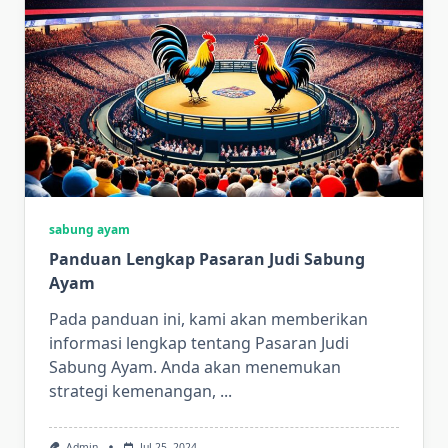
sabung ayam
Panduan Lengkap Pasaran Judi Sabung
Ayam
Pada panduan ini, kami akan memberikan
informasi lengkap tentang Pasaran Judi
Sabung Ayam. Anda akan menemukan
strategi kemenangan,
...
Admin
Jul 25, 2024