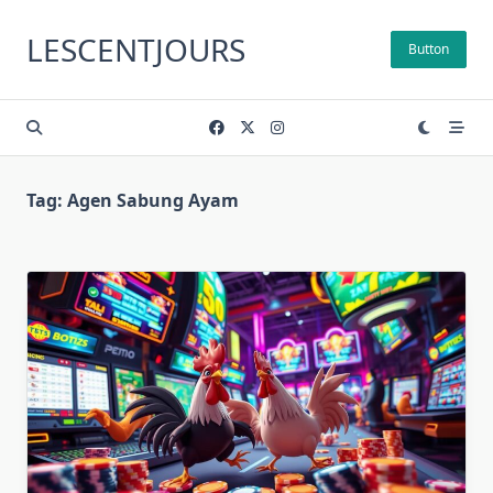
Skip
to
LESCENTJOURS
Button
content
Tag:
Agen Sabung Ayam