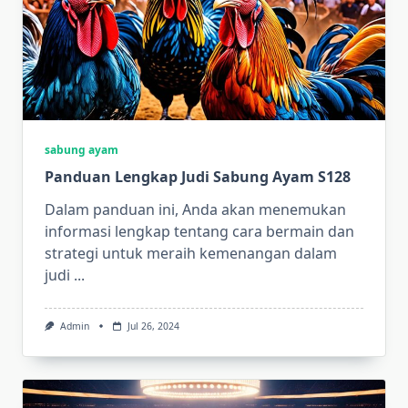
sabung ayam
Panduan Lengkap Judi Sabung Ayam S128
Dalam panduan ini, Anda akan menemukan
informasi lengkap tentang cara bermain dan
strategi untuk meraih kemenangan dalam
judi
...
Admin
Jul 26, 2024