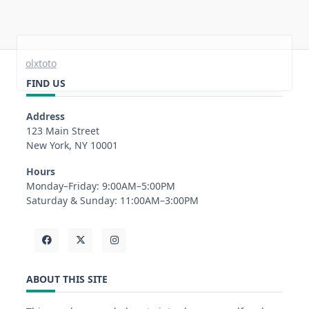
olxtoto
FIND US
Address
123 Main Street
New York, NY 10001
Hours
Monday–Friday: 9:00AM–5:00PM
Saturday & Sunday: 11:00AM–3:00PM
ABOUT THIS SITE