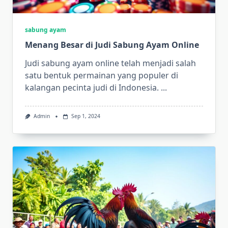
sabung ayam
Menang Besar di Judi Sabung Ayam Online
Judi sabung ayam online telah menjadi salah
satu bentuk permainan yang populer di
kalangan pecinta judi di Indonesia.
...
Admin
Sep 1, 2024