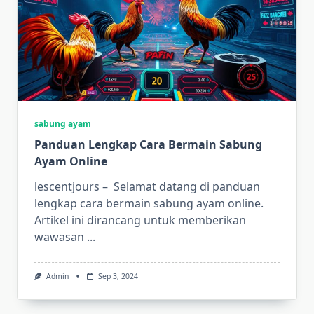
sabung ayam
Panduan Lengkap Cara Bermain Sabung
Ayam Online
lescentjours – Selamat datang di panduan
lengkap cara bermain sabung ayam online.
Artikel ini dirancang untuk memberikan
wawasan
...
Admin
Sep 3, 2024