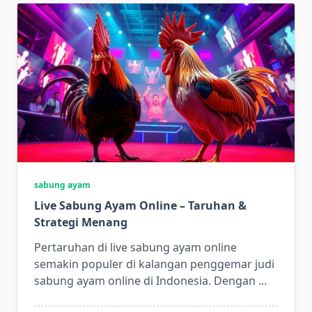
sabung ayam
Live Sabung Ayam Online – Taruhan &
Strategi Menang
Pertaruhan di live sabung ayam online
semakin populer di kalangan penggemar judi
sabung ayam online di Indonesia. Dengan
...