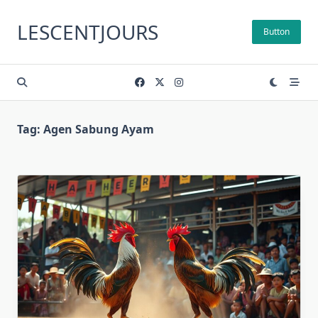
Skip
to
LESCENTJOURS
Button
content
Tag:
Agen Sabung Ayam