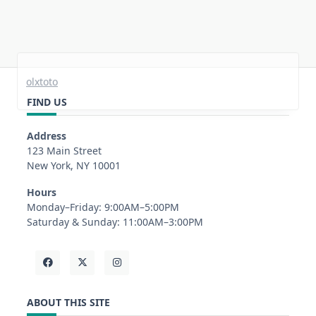
olxtoto
FIND US
Address
123 Main Street
New York, NY 10001
Hours
Monday–Friday: 9:00AM–5:00PM
Saturday & Sunday: 11:00AM–3:00PM
ABOUT THIS SITE