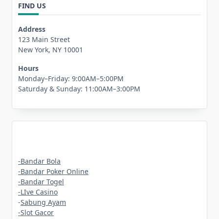
FIND US
Address
123 Main Street
New York, NY 10001
Hours
Monday–Friday: 9:00AM–5:00PM
Saturday & Sunday: 11:00AM–3:00PM
-Bandar Bola
-Bandar Poker Online
-Bandar Togel
-LIve Casino
-
Sabung Ayam
-Slot Gacor