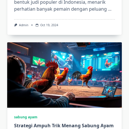
bentuk judi populer di Indonesia, menarik
perhatian banyak pemain dengan peluang
...
Admin
Oct 19, 2024
sabung ayam
Strategi Ampuh Trik Menang Sabung Ayam