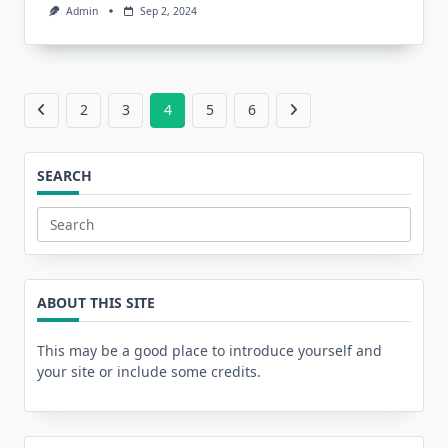
Admin
Sep 2, 2024
2
3
4
5
6
SEARCH
Search
for:
ABOUT THIS SITE
This may be a good place to introduce yourself and
your site or include some credits.