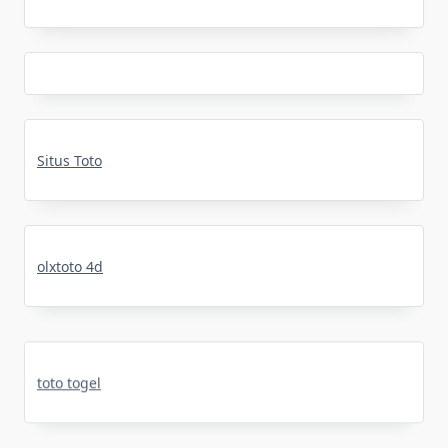
Situs Toto
olxtoto 4d
toto togel