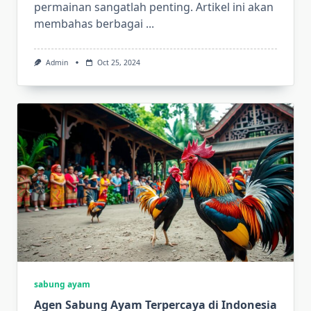
permainan sangatlah penting. Artikel ini akan
membahas berbagai
...
Admin
Oct 25, 2024
sabung ayam
Agen Sabung Ayam Terpercaya di Indonesia