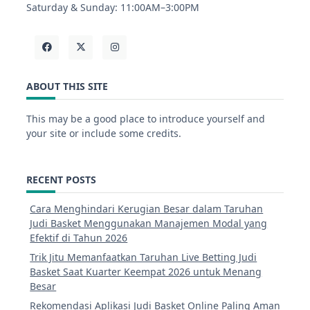
Saturday & Sunday: 11:00AM–3:00PM
ABOUT THIS SITE
This may be a good place to introduce yourself and
your site or include some credits.
RECENT POSTS
Cara Menghindari Kerugian Besar dalam Taruhan
Judi Basket Menggunakan Manajemen Modal yang
Efektif di Tahun 2026
Trik Jitu Memanfaatkan Taruhan Live Betting Judi
Basket Saat Kuarter Keempat 2026 untuk Menang
Besar
Rekomendasi Aplikasi Judi Basket Online Paling Aman