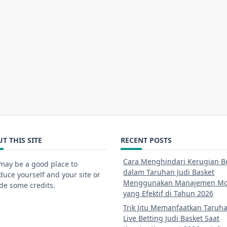
T THIS SITE
RECENT POSTS
Cara Menghindari Kerugian B
may be a good place to
dalam Taruhan Judi Basket
duce yourself and your site or
Menggunakan Manajemen Mo
de some credits.
yang Efektif di Tahun 2026
Trik Jitu Memanfaatkan Taruh
Live Betting Judi Basket Saat