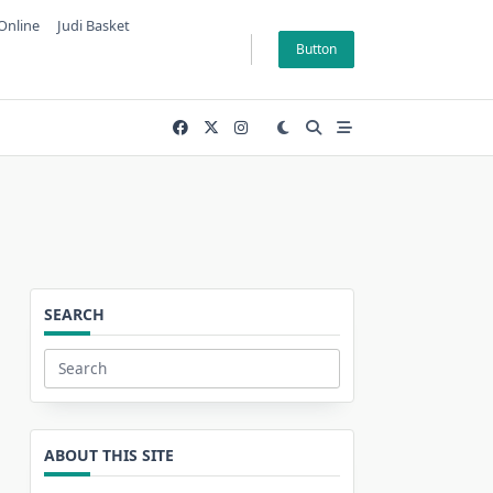
Online
Judi Basket
Button
SEARCH
Search
for:
ABOUT THIS SITE