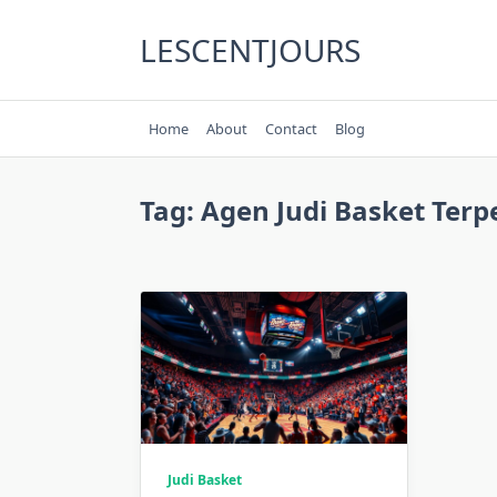
Skip
to
LESCENTJOURS
content
Home
About
Contact
Blog
Tag:
Agen Judi Basket Terp
Judi Basket