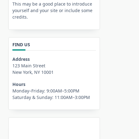
This may be a good place to introduce
yourself and your site or include some
credits.
FIND US
Address
123 Main Street
New York, NY 10001
Hours
Monday–Friday: 9:00AM–5:00PM
Saturday & Sunday: 11:00AM–3:00PM