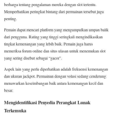
berharga tentang pengalaman mereka dengan slot tertentu.
Memperhatikan peringkat bintang dari permainan tersebut juga
penting.
Pemain dapat mencari platform yang mengumpulkan umpan balik
dari pengguna. Rating yang tinggi seringkali mengindikasikan
tingkat kemenangan yang lebih baik. Pemain juga harus
memeriksa forum online dan situs ulasan untuk menemukan slot
yang sering disebut sebagai “gacor”.
Aspek lain yang perlu diperhatikan adalah frekuensi kemenangan
dan ukuran jackpot. Permainan dengan volasi sedang cenderung
menawarkan keseimbangan baik antara kemenangan kecil dan
besar.
Mengidentifikasi Penyedia Perangkat Lunak
Terkemuka