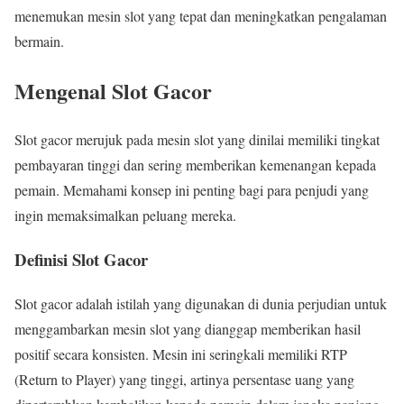
menemukan mesin slot yang tepat dan meningkatkan pengalaman
bermain.
Mengenal Slot Gacor
Slot gacor merujuk pada mesin slot yang dinilai memiliki tingkat
pembayaran tinggi dan sering memberikan kemenangan kepada
pemain. Memahami konsep ini penting bagi para penjudi yang
ingin memaksimalkan peluang mereka.
Definisi Slot Gacor
Slot gacor adalah istilah yang digunakan di dunia perjudian untuk
menggambarkan mesin slot yang dianggap memberikan hasil
positif secara konsisten. Mesin ini seringkali memiliki RTP
(Return to Player) yang tinggi, artinya persentase uang yang