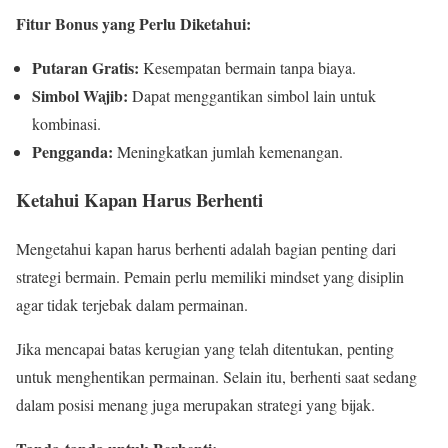
Fitur Bonus yang Perlu Diketahui:
Putaran Gratis:
Kesempatan bermain tanpa biaya.
Simbol Wajib:
Dapat menggantikan simbol lain untuk
kombinasi.
Pengganda:
Meningkatkan jumlah kemenangan.
Ketahui Kapan Harus Berhenti
Mengetahui kapan harus berhenti adalah bagian penting dari
strategi bermain. Pemain perlu memiliki mindset yang disiplin
agar tidak terjebak dalam permainan.
Jika mencapai batas kerugian yang telah ditentukan, penting
untuk menghentikan permainan. Selain itu, berhenti saat sedang
dalam posisi menang juga merupakan strategi yang bijak.