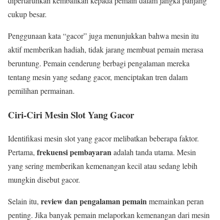
dipertaruhkan kembalikan kepada pemain dalam jangka panjang
cukup besar.
Penggunaan kata “gacor” juga menunjukkan bahwa mesin itu
aktif memberikan hadiah, tidak jarang membuat pemain merasa
beruntung. Pemain cenderung berbagi pengalaman mereka
tentang mesin yang sedang gacor, menciptakan tren dalam
pemilihan permainan.
Ciri-Ciri Mesin Slot Yang Gacor
Identifikasi mesin slot yang gacor melibatkan beberapa faktor.
frekuensi pembayaran
Pertama,
adalah tanda utama. Mesin
yang sering memberikan kemenangan kecil atau sedang lebih
mungkin disebut gacor.
review dan pengalaman pemain
Selain itu,
memainkan peran
penting. Jika banyak pemain melaporkan kemenangan dari mesin