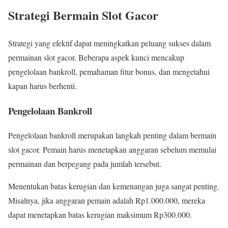
Strategi Bermain Slot Gacor
Strategi yang efektif dapat meningkatkan peluang sukses dalam
permainan slot gacor. Beberapa aspek kunci mencakup
pengelolaan bankroll, pemahaman fitur bonus, dan mengetahui
kapan harus berhenti.
Pengelolaan Bankroll
Pengelolaan bankroll merupakan langkah penting dalam bermain
slot gacor. Pemain harus menetapkan anggaran sebelum memulai
permainan dan berpegang pada jumlah tersebut.
Menentukan batas kerugian dan kemenangan juga sangat penting.
Misalnya, jika anggaran pemain adalah Rp1.000.000, mereka
dapat menetapkan batas kerugian maksimum Rp300.000.