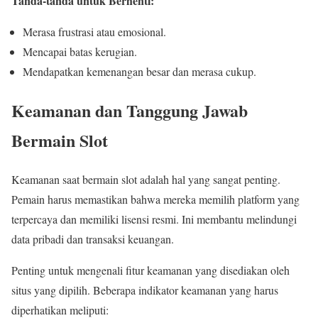
Tanda-tanda untuk Berhenti:
Merasa frustrasi atau emosional.
Mencapai batas kerugian.
Mendapatkan kemenangan besar dan merasa cukup.
Keamanan dan Tanggung Jawab
Bermain Slot
Keamanan saat bermain slot adalah hal yang sangat penting.
Pemain harus memastikan bahwa mereka memilih platform yang
terpercaya dan memiliki lisensi resmi. Ini membantu melindungi
data pribadi dan transaksi keuangan.
Penting untuk mengenali fitur keamanan yang disediakan oleh
situs yang dipilih. Beberapa indikator keamanan yang harus
diperhatikan meliputi: