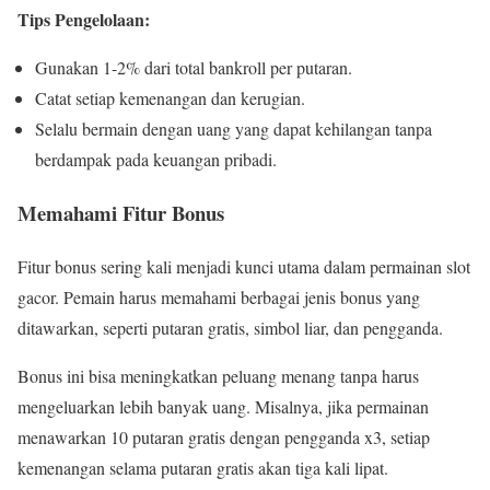
Tips Pengelolaan:
Gunakan 1-2% dari total bankroll per putaran.
Catat setiap kemenangan dan kerugian.
Selalu bermain dengan uang yang dapat kehilangan tanpa
berdampak pada keuangan pribadi.
Memahami Fitur Bonus
Fitur bonus sering kali menjadi kunci utama dalam permainan slot
gacor. Pemain harus memahami berbagai jenis bonus yang
ditawarkan, seperti putaran gratis, simbol liar, dan pengganda.
Bonus ini bisa meningkatkan peluang menang tanpa harus
mengeluarkan lebih banyak uang. Misalnya, jika permainan
menawarkan 10 putaran gratis dengan pengganda x3, setiap
kemenangan selama putaran gratis akan tiga kali lipat.