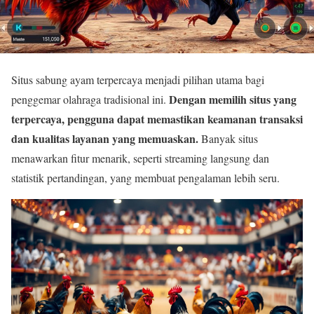
Situs sabung ayam terpercaya menjadi pilihan utama bagi
Dengan memilih situs yang
penggemar olahraga tradisional ini.
terpercaya, pengguna dapat memastikan keamanan transaksi
dan kualitas layanan yang memuaskan.
Banyak situs
menawarkan fitur menarik, seperti streaming langsung dan
statistik pertandingan, yang membuat pengalaman lebih seru.