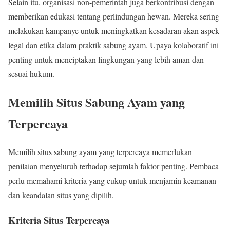
Selain itu, organisasi non-pemerintah juga berkontribusi dengan
memberikan edukasi tentang perlindungan hewan. Mereka sering
melakukan kampanye untuk meningkatkan kesadaran akan aspek
legal dan etika dalam praktik sabung ayam. Upaya kolaboratif ini
penting untuk menciptakan lingkungan yang lebih aman dan
sesuai hukum.
Memilih Situs Sabung Ayam yang
Terpercaya
Memilih situs sabung ayam yang terpercaya memerlukan
penilaian menyeluruh terhadap sejumlah faktor penting. Pembaca
perlu memahami kriteria yang cukup untuk menjamin keamanan
dan keandalan situs yang dipilih.
Kriteria Situs Terpercaya