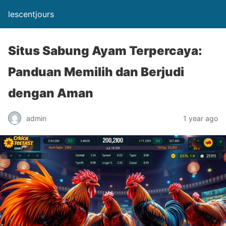
lescentjours
Situs Sabung Ayam Terpercaya:
Panduan Memilih dan Berjudi
dengan Aman
admin
1 year ago