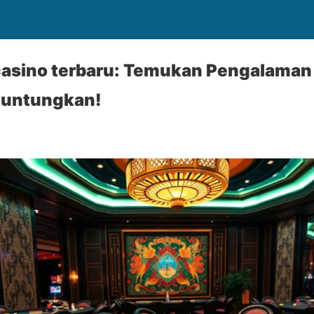
e casino terbaru: Temukan Pengalama
guntungkan!