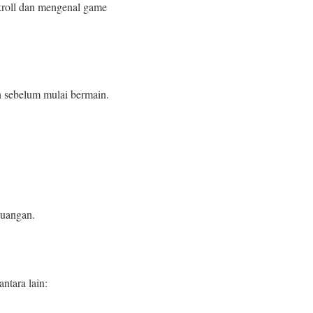
kroll dan mengenal game
n sebelum mulai bermain.
euangan.
ntara lain: