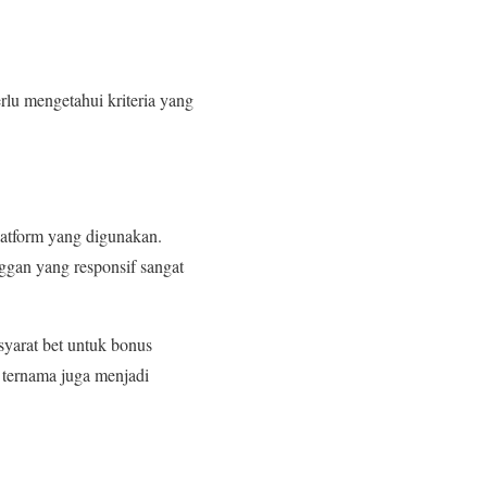
rlu mengetahui kriteria yang
platform yang digunakan.
nggan yang responsif sangat
yarat bet untuk bonus
 ternama juga menjadi