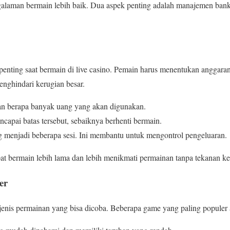
laman bermain lebih baik. Dua aspek penting adalah manajemen ban
enting saat bermain di live casino. Pemain harus menentukan anggara
nghindari kerugian besar.
an berapa banyak uang yang akan digunakan.
ncapai batas tersebut, sebaiknya berhenti bermain.
g menjadi beberapa sesi. Ini membantu untuk mengontrol pengeluaran.
at bermain lebih lama dan lebih menikmati permainan tanpa tekanan k
er
 jenis permainan yang bisa dicoba. Beberapa game yang paling populer a