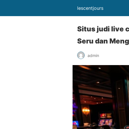
lescentjours
Situs judi liv
Seru dan Men
admin