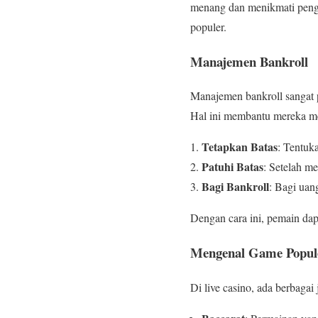
menang dan menikmati penga
populer.
Manajemen Bankroll
Manajemen bankroll sangat p
Hal ini membantu mereka me
Tetapkan Batas
: Tentuk
Patuhi Batas
: Setelah me
Bagi Bankroll
: Bagi uan
Dengan cara ini, pemain dap
Mengenal Game Popul
Di live casino, ada berbagai