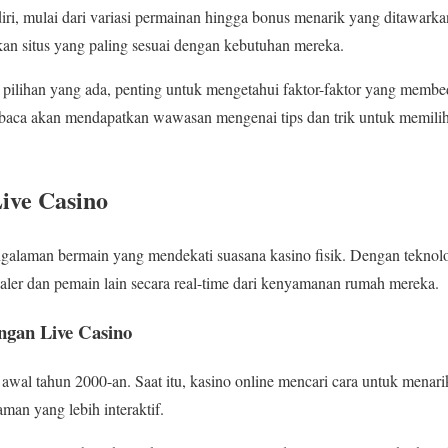
iri, mulai dari variasi permainan hingga bonus menarik yang ditawark
n situs yang paling sesuai dengan kebutuhan mereka.
lihan yang ada, penting untuk mengetahui faktor-faktor yang membeda
embaca akan mendapatkan wawasan mengenai tips dan trik untuk memili
Live Casino
galaman bermain yang mendekati suasana kasino fisik. Dengan teknol
ealer dan pemain lain secara real-time dari kenyamanan rumah mereka.
ngan Live Casino
 awal tahun 2000-an. Saat itu, kasino online mencari cara untuk menar
an yang lebih interaktif.