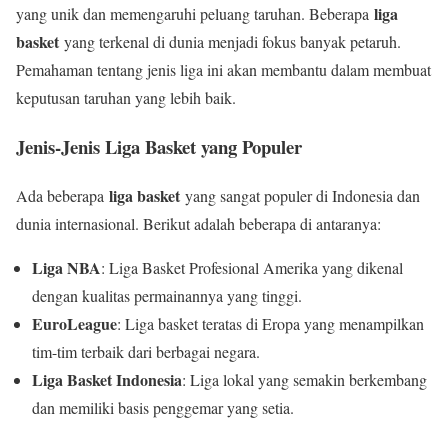
liga
yang unik dan memengaruhi peluang taruhan. Beberapa
basket
yang terkenal di dunia menjadi fokus banyak petaruh.
Pemahaman tentang jenis liga ini akan membantu dalam membuat
keputusan taruhan yang lebih baik.
Jenis-Jenis Liga Basket yang Populer
liga basket
Ada beberapa
yang sangat populer di Indonesia dan
dunia internasional. Berikut adalah beberapa di antaranya:
Liga NBA
: Liga Basket Profesional Amerika yang dikenal
dengan kualitas permainannya yang tinggi.
EuroLeague
: Liga basket teratas di Eropa yang menampilkan
tim-tim terbaik dari berbagai negara.
Liga Basket Indonesia
: Liga lokal yang semakin berkembang
dan memiliki basis penggemar yang setia.