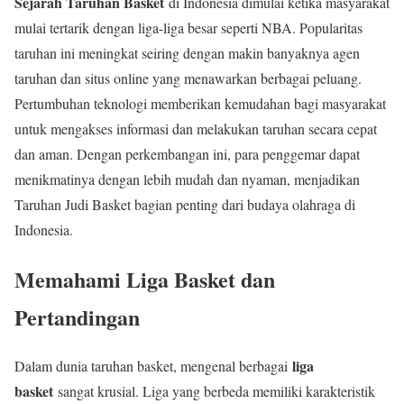
Sejarah Taruhan Basket
di Indonesia dimulai ketika masyarakat
mulai tertarik dengan liga-liga besar seperti NBA. Popularitas
taruhan ini meningkat seiring dengan makin banyaknya agen
taruhan dan situs online yang menawarkan berbagai peluang.
Pertumbuhan teknologi memberikan kemudahan bagi masyarakat
untuk mengakses informasi dan melakukan taruhan secara cepat
dan aman. Dengan perkembangan ini, para penggemar dapat
menikmatinya dengan lebih mudah dan nyaman, menjadikan
Taruhan Judi Basket bagian penting dari budaya olahraga di
Indonesia.
Memahami Liga Basket dan
Pertandingan
liga
Dalam dunia taruhan basket, mengenal berbagai
basket
sangat krusial. Liga yang berbeda memiliki karakteristik