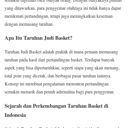
yang ditawarkan, para penggemar olahraga ini tidak hanya dapat
menikmati pertandingan, tetapi juga meningkatkan keseruan
dengan memasang taruhan.
Apa Itu Taruhan Judi Basket?
Taruhan Judi Basket adalah praktik di mana pemain memasang
taruhan pada hasil dari pertandingan basket. Terdapat banyak
aspek yang bisa dipertaruhkan, seperti siapa yang akan menang,
total poin yang dicetak, dan berbagai pasar taruhan lainnya.
Konsep ini membuat pengalaman menonton pertandingan
semakin menarik dan penuh adrenalina bagi para penggemar.
Sejarah dan Perkembangan Taruhan Basket di
Indonesia