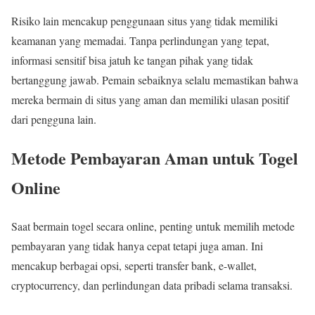
Risiko lain mencakup penggunaan situs yang tidak memiliki
keamanan yang memadai. Tanpa perlindungan yang tepat,
informasi sensitif bisa jatuh ke tangan pihak yang tidak
bertanggung jawab. Pemain sebaiknya selalu memastikan bahwa
mereka bermain di situs yang aman dan memiliki ulasan positif
dari pengguna lain.
Metode Pembayaran Aman untuk Togel
Online
Saat bermain togel secara online, penting untuk memilih metode
pembayaran yang tidak hanya cepat tetapi juga aman. Ini
mencakup berbagai opsi, seperti transfer bank, e-wallet,
cryptocurrency, dan perlindungan data pribadi selama transaksi.