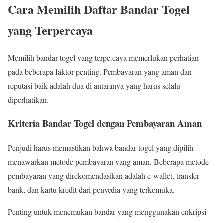
Cara Memilih Daftar Bandar Togel
yang Terpercaya
Memilih bandar togel yang terpercaya memerlukan perhatian
pada beberapa faktor penting. Pembayaran yang aman dan
reputasi baik adalah dua di antaranya yang harus selalu
diperhatikan.
Kriteria Bandar Togel dengan Pembayaran Aman
Penjudi harus memastikan bahwa bandar togel yang dipilih
menawarkan metode pembayaran yang aman. Beberapa metode
pembayaran yang direkomendasikan adalah e-wallet, transfer
bank, dan kartu kredit dari penyedia yang terkemuka.
Penting untuk menemukan bandar yang menggunakan enkripsi