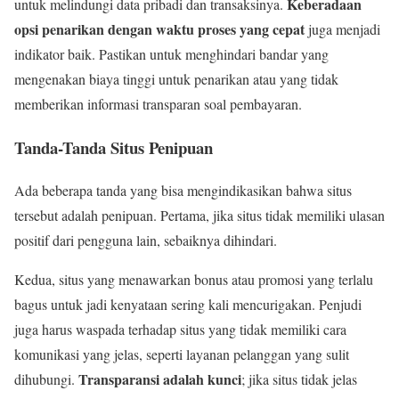
Keberadaan
untuk melindungi data pribadi dan transaksinya.
opsi penarikan dengan waktu proses yang cepat
juga menjadi
indikator baik. Pastikan untuk menghindari bandar yang
mengenakan biaya tinggi untuk penarikan atau yang tidak
memberikan informasi transparan soal pembayaran.
Tanda-Tanda Situs Penipuan
Ada beberapa tanda yang bisa mengindikasikan bahwa situs
tersebut adalah penipuan. Pertama, jika situs tidak memiliki ulasan
positif dari pengguna lain, sebaiknya dihindari.
Kedua, situs yang menawarkan bonus atau promosi yang terlalu
bagus untuk jadi kenyataan sering kali mencurigakan. Penjudi
juga harus waspada terhadap situs yang tidak memiliki cara
komunikasi yang jelas, seperti layanan pelanggan yang sulit
Transparansi adalah kunci
dihubungi.
; jika situs tidak jelas