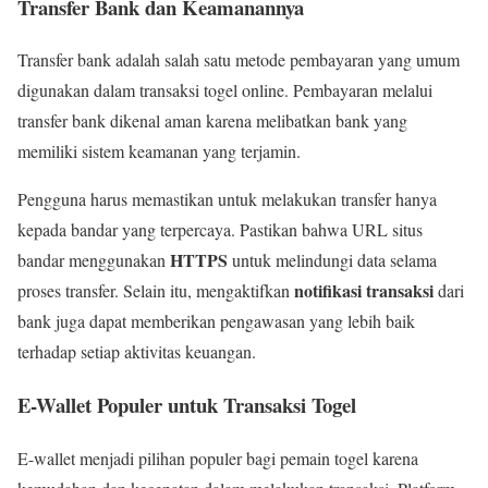
Transfer Bank dan Keamanannya
Transfer bank adalah salah satu metode pembayaran yang umum
digunakan dalam transaksi togel online. Pembayaran melalui
transfer bank dikenal aman karena melibatkan bank yang
memiliki sistem keamanan yang terjamin.
Pengguna harus memastikan untuk melakukan transfer hanya
kepada bandar yang terpercaya. Pastikan bahwa URL situs
HTTPS
bandar menggunakan
untuk melindungi data selama
notifikasi transaksi
proses transfer. Selain itu, mengaktifkan
dari
bank juga dapat memberikan pengawasan yang lebih baik
terhadap setiap aktivitas keuangan.
E-Wallet Populer untuk Transaksi Togel
E-wallet menjadi pilihan populer bagi pemain togel karena