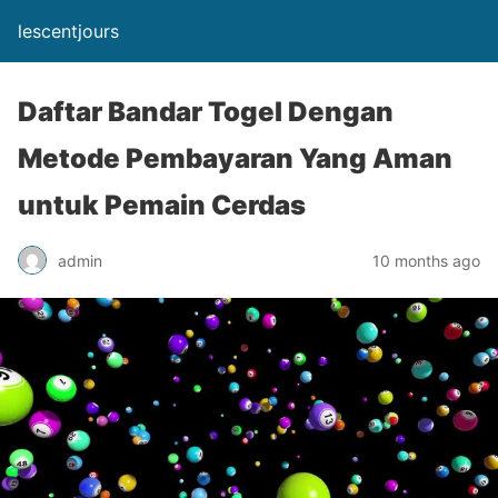
lescentjours
Daftar Bandar Togel Dengan
Metode Pembayaran Yang Aman
untuk Pemain Cerdas
admin
10 months ago