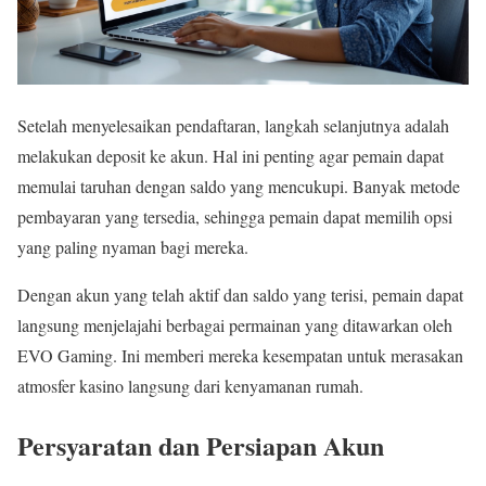
Setelah menyelesaikan pendaftaran, langkah selanjutnya adalah
melakukan deposit ke akun. Hal ini penting agar pemain dapat
memulai taruhan dengan saldo yang mencukupi. Banyak metode
pembayaran yang tersedia, sehingga pemain dapat memilih opsi
yang paling nyaman bagi mereka.
Dengan akun yang telah aktif dan saldo yang terisi, pemain dapat
langsung menjelajahi berbagai permainan yang ditawarkan oleh
EVO Gaming. Ini memberi mereka kesempatan untuk merasakan
atmosfer kasino langsung dari kenyamanan rumah.
Persyaratan dan Persiapan Akun