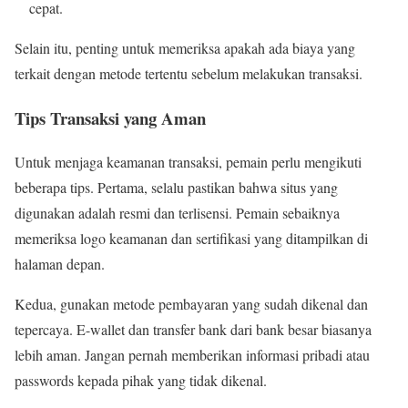
cepat.
Selain itu, penting untuk memeriksa apakah ada biaya yang
terkait dengan metode tertentu sebelum melakukan transaksi.
Tips Transaksi yang Aman
Untuk menjaga keamanan transaksi, pemain perlu mengikuti
beberapa tips. Pertama, selalu pastikan bahwa situs yang
digunakan adalah resmi dan terlisensi. Pemain sebaiknya
memeriksa logo keamanan dan sertifikasi yang ditampilkan di
halaman depan.
Kedua, gunakan metode pembayaran yang sudah dikenal dan
tepercaya. E-wallet dan transfer bank dari bank besar biasanya
lebih aman. Jangan pernah memberikan informasi pribadi atau
passwords kepada pihak yang tidak dikenal.