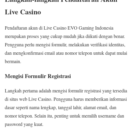
Live Casino
Pendaftaran akun di Live Casino EVO Gaming Indonesia
merupakan proses yang cukup mudah jika diikuti dengan benar.
Pengguna perlu mengisi formulir, melakukan verifikasi identitas,
dan mengkonfirmasi email atau nomor telepon untuk dapat mulai
bermain.
Mengisi Formulir Registrasi
Langkah pertama adalah mengisi formulir registrasi yang tersedia
di situs web Live Casino. Pengguna harus memberikan informasi
dasar seperti nama lengkap, tanggal lahir, alamat email, dan
nomor telepon. Selain itu, penting untuk memilih username dan
password yang kuat.