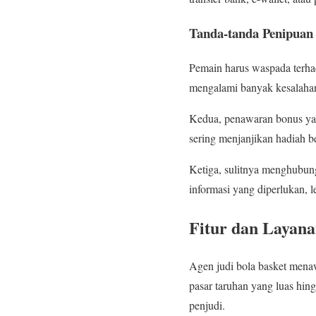
Tanda-tanda Penipuan
Pemain harus waspada terhada
mengalami banyak kesalahan 
Kedua, penawaran bonus yan
sering menjanjikan hadiah be
Ketiga, sulitnya menghubung
informasi yang diperlukan, l
Fitur dan Layana
Agen judi bola basket mena
pasar taruhan yang luas hin
penjudi.