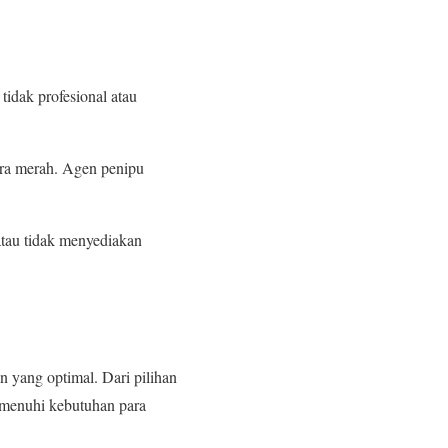
tidak profesional atau
era merah. Agen penipu
atau tidak menyediakan
 yang optimal. Dari pilihan
memenuhi kebutuhan para