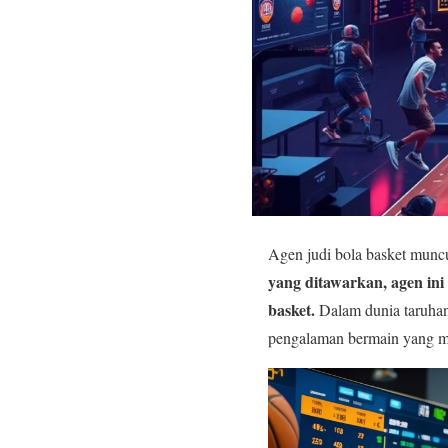
Agen judi bola basket muncu
yang ditawarkan, agen i
basket.
Dalam dunia taruhan
pengalaman bermain yang m