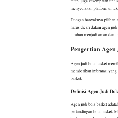
tetapi juga kesempatan untu
menyediakan platform untuk 
Dengan banyaknya pilihan a
harus dicari dalam agen ju
taruhan menjadi aman dan 
Pengertian Agen 
Agen judi bola basket memil
memberikan informasi yang d
basket.
Definisi Agen Judi Bol
Agen judi bola basket adal
pertandingan bola basket. 