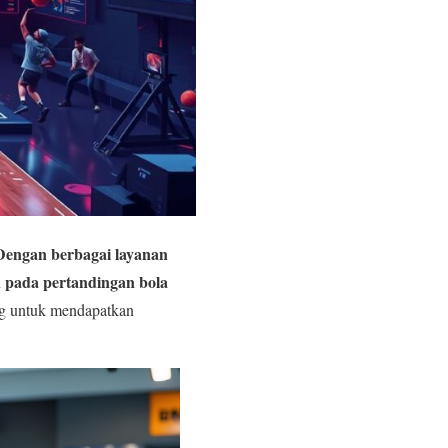
Dengan berbagai layanan
 pada pertandingan bola
ng untuk mendapatkan