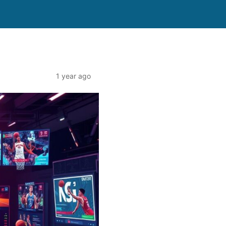
1 year ago