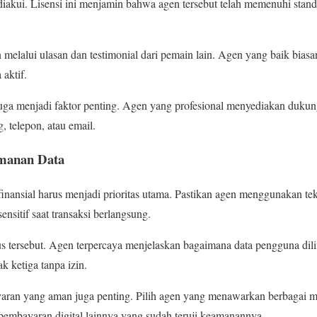
g diakui. Lisensi ini menjamin bahwa agen tersebut telah memenuhi sta
n melalui ulasan dan testimonial dari pemain lain. Agen yang baik bias
aktif.
uga menjadi faktor penting. Agen yang profesional menyediakan dukun
g, telepon, atau email.
manan Data
inansial harus menjadi prioritas utama. Pastikan agen menggunakan tek
ensitif saat transaksi berlangsung.
itus tersebut. Agen terpercaya menjelaskan bagaimana data pengguna dil
 ketiga tanpa izin.
an yang aman juga penting. Pilih agen yang menawarkan berbagai met
u pembayaran digital lainnya yang sudah teruji keamanannya.