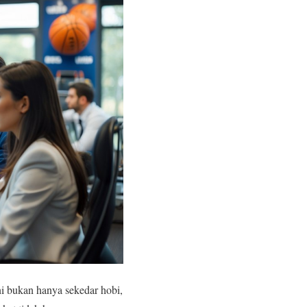
ni bukan hanya sekedar hobi,