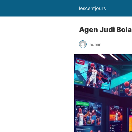
lescentjours
Agen Judi Bola
admin