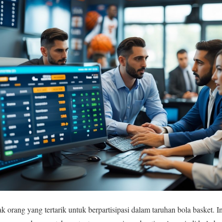
 orang yang tertarik untuk berpartisipasi dalam taruhan bola basket. I